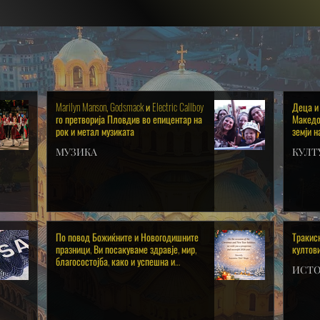
Marilyn Manson, Godsmack и Electric Callboy
Деца и
го претворија Пловдив во епицентар на
Македон
рок и метал музиката
земји н
уметни
МУЗИКА
КУЛТ
По повод Божиќните и Новогодишните
Тракис
празници, Ви посакуваме здравје, мир,
култов
благосостојба, како и успешна и
ИСТО
просперитетна 2026 година!