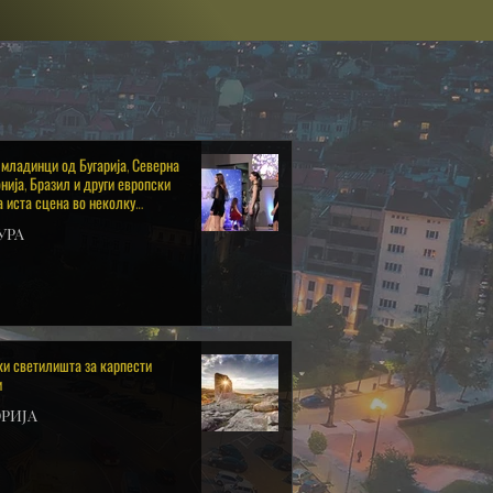
 младинци од Бугарија, Северна
ија, Бразил и други европски
а иста сцена во неколку
чки натпревари во Банско
УРА
ки светилишта за карпести
и
РИЈА