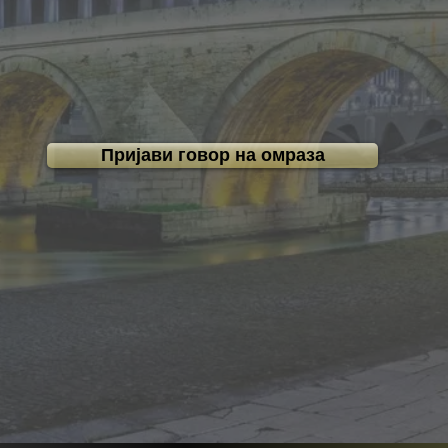
стигматизација.
Пријави говор на омраза
име мостови на приј