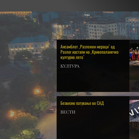
Ансамблот „Разложки мераци“ од
Разлог настапи на „Кривопаланечко
културно лето“
КУЛТУРА
Безвизно патување во САД
ВЕСТИ