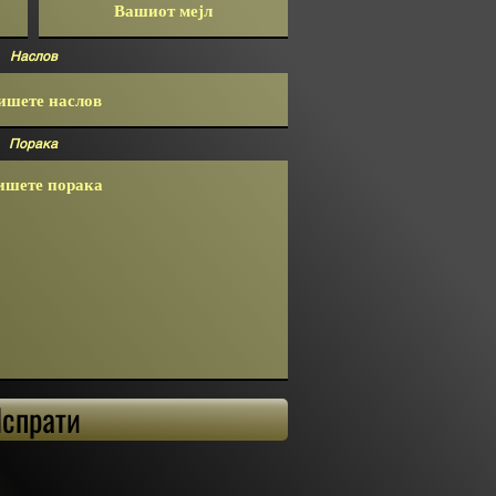
Наслов
Порака
спрати