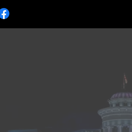
До
Помагање и 
национално
говор на 