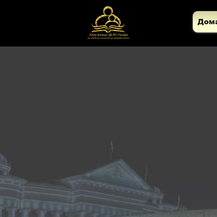
Дом
брососедс
почитување на правата на сите граѓани
 самосознание и спротивставување на с
омраза, нетолеранција, шовинизам, сег