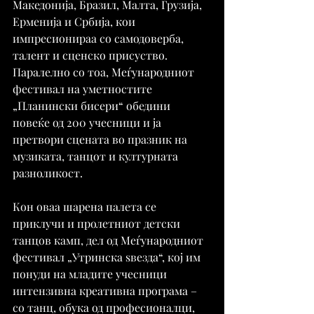
Македонија, Бразил, Малта, Грузија, 
Ерменија и Србија, кои 
импресионираа со самодоверба, 
талент и сценско присуство. 
Паралелно со тоа, Меѓународниот 
фестивал на уметностите 
„Планински бисери“ обедини 
повеќе од 200 учесници и ја 
претвори сцената во празник на 
музиката, танцот и културната 
разноликост.
Кон оваа шарена палета се 
приклучи и пролетниот детски 
танцов камп, дел од Меѓународниот 
фестивал „Утринска ѕвезда“, кој им 
понуди на младите учесници 
интензивна креативна програма – 
со танц, обука од професионалци, 