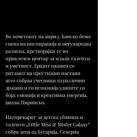
Во почетокот на април, Банско беше 
сцена на инспирација и меѓународна 
размена, претворајќи се во 
привлечен центар за млади таленти 
и уметност. Градот оживеа со 
ритамот на престижни настани 
што собраа учесници од различни 
држави и ги исполнија улиците со 
боја, емоција и креативна енергија, 
јавува Пиринско.
Натпреварот за детска убавина и 
таленти „Little Miss & Mister Galaxy“ 
собра деца од Бугарија, Северна 