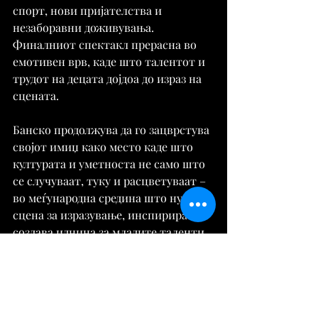
спорт, нови пријателства и 
незаборавни доживувања. 
Финалниот спектакл прерасна во 
емотивен врв, каде што талентот и 
трудот на децата дојдоа до израз на 
сцената.
Банско продолжува да го зацврстува 
својот имиџ како место каде што 
културата и уметноста не само што 
се случуваат, туку и расцветуваат – 
во меѓународна средина што нуди 
сцена за изразување, инспирира и 
создава иднина за младите таленти.
Извор:
https://tribuna.mk/