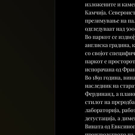
изложените и камен
Камчија. Североист
презимување на пал
одгледуваат над 50
Во паркот се издвој
англиска градина, 
со својот специфич
паркот е просторот
испорачана од Фран
Во 1891 година, вин
наследник на стара
Фердинанд, а плано
стилот на преродба.
лабораторија, рабо
дегустација, а дим
Вината од Евксиног
производството на 