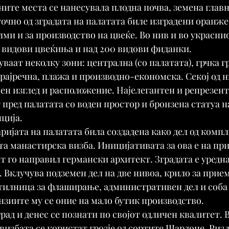
ите места се нанесувала плодна почва, земена главн
очно од зградата на палатата биле изградени оранже
ми и за производство на цвеќе. Во нив и во украснио
0 видови цвеќиња и над 200 видови фиданки.
уваат неколку зони: централна (со палатата), грчка г
крајречна, плажа и производно-економска. Секој од н
ен изглед и расположение. Најелегантен и репрезент
 пред палатата со воден простор и бронзена статуа н
ција.
аријата на палатата била создадена како дел од компл
та манастирска визба. Иницијативата за ова е на пр
т го направил германски архитект. Зградата е уредна
 Вклучува подземен дел на две нивоа, крило за прием
тилница за флаширање, административен дел и соба 
ензиите му се оние на мало бутик производство.
рад и денес се познати по својот одличен квалитет. В
визбата се користат грозје од сортите Шардоне, Ризл