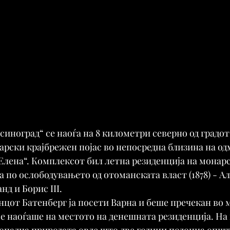
синоград“ се наоѓа на 8 километри северно од градот 
арски крајбрежен појас во непосредна близина на о
Елена“. Комплексот бил летна резиденција на монарс
а по ослободувањето од отоманската власт (1878) - А
д и Борис III.
инцот Батенберг ја посети Варна и беше пречекан во 
 се наоѓаше на местото на денешната резиденција. На
допадна природата овде што две години подоцна опш