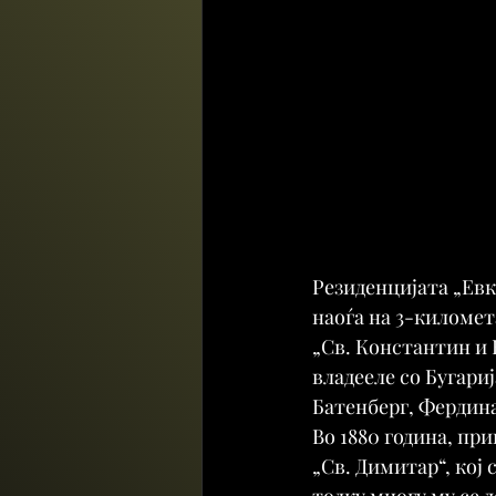
Резиденцијата „Евк
наоѓа на 3-километ
„Св. Константин и 
владееле со Бугариј
Батенберг, Фердинан
Во 1880 година, пр
„Св. Димитар“, кој
толку многу му се 