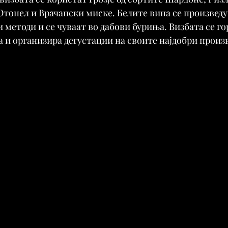
тонел и Врачански миске. Белите вина се произведу
методи и се чуваат во дабови буриња. Визбата се гор
ја и организира дегустации на своите најдобри произв