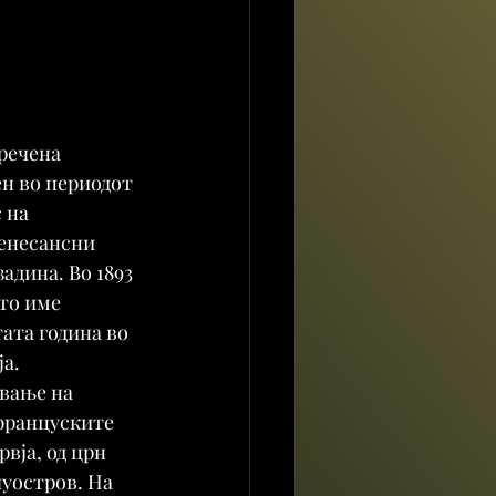
речена 
н во периодот 
 на 
енесансни 
адина. Во 1893 
то име 
ата година во 
ја.
вање на 
 француските 
вја, од црн 
уостров. На 