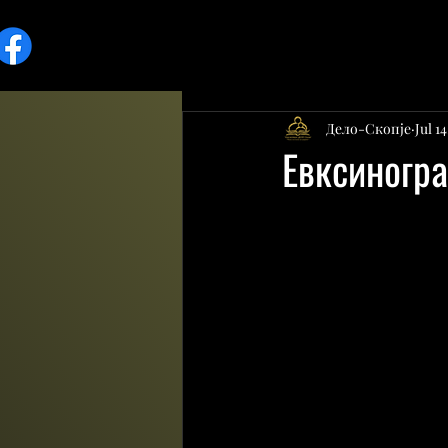
Дело-Скопје
Jul 1
Евксиногр