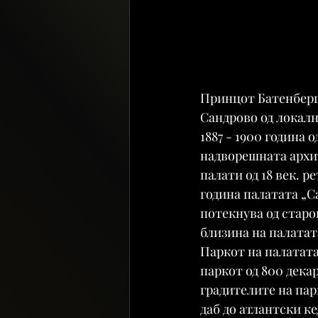
Принцот Батенберг 
Сандрово од локалн
1887 - 1900 година 
надворешната архи
палати од 18 век. р
година палатата „С
потекнува од старо
близина на палатат
Паркот на палатата
паркот од 800 дека
градителите на пар
даб до атлантски к