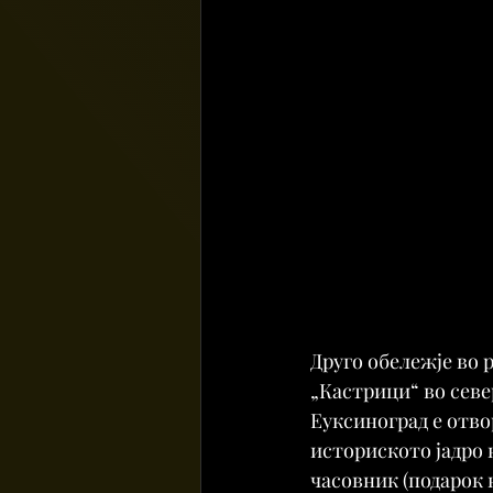
Друго обележје во 
„Кастрици“ во севе
Еуксиноград е отво
историското јадро 
часовник (подарок 