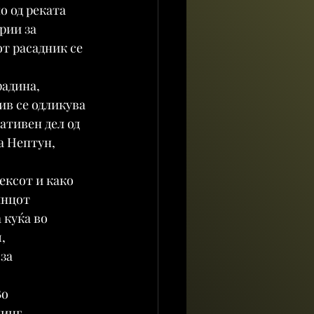
о од реката 
рии за 
т расадник се 
радина, 
ив се одликува 
ативен дел од 
а Нептун, 
ексот и како 
инцот 
 куќа во 
, 
за 
о 
инг, 