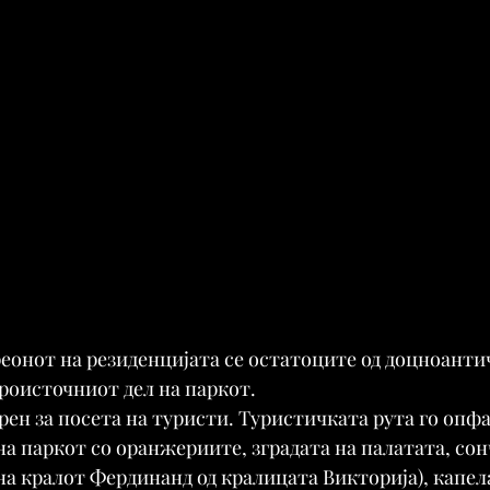
реонот на резиденцијата се остатоците од доцноанти
роисточниот дел на паркот.
рен за посета на туристи. Туристичката рута го опфа
на паркот со оранжериите, зградата на палатата, сон
на кралот Фердинанд од кралицата Викторија), капела