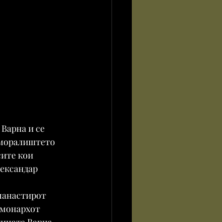
Варна и се 
дморалиштето 
ите кои 
лександар 
манастирот 
 монархот 
тината Варна 