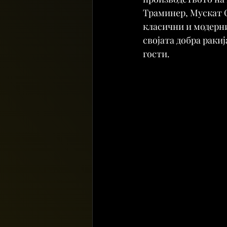
Траминер, Мускат О
класични и модерни 
својата добра раки
гости.