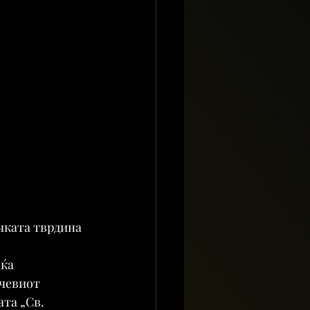
чката тврдина 
ќа 
чевиот 
та „Св. 