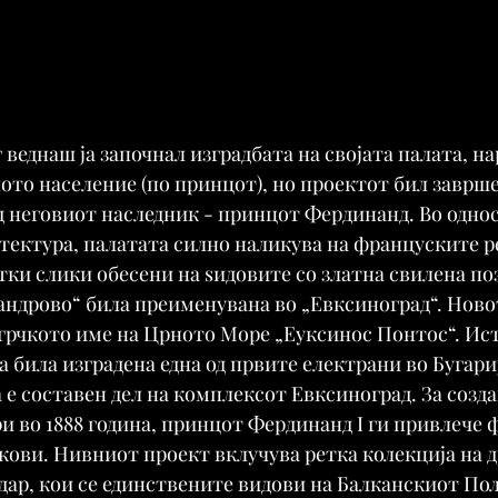
веднаш ја започнал изградбата на својата палата, на
ото население (по принцот), но проектот бил заврше
од неговиот наследник - принцот Фердинанд. Во однос
тектура, палатата силно наликува на француските р
етки слики обесени на ѕидовите со златна свилена поз
андрово“ била преименувана во „Евксиноград“. Ново
грчкото име на Црното Море „Еуксинос Понтос“. Ист
а била изградена една од првите електрани во Бугари
 е составен дел на комплексот Евксиноград. За созда
ри во 1888 година, принцот Фердинанд I ги привлече
кови. Нивниот проект вклучува ретка колекција на др
едар, кои се единствените видови на Балканскиот Пол