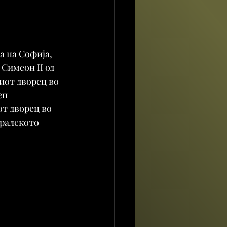
 на Софија, 
 Симеон II од 
иот дворец во 
ен 
т дворец во 
кралското 