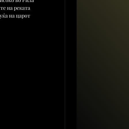
е на реката 
уќа на царот 