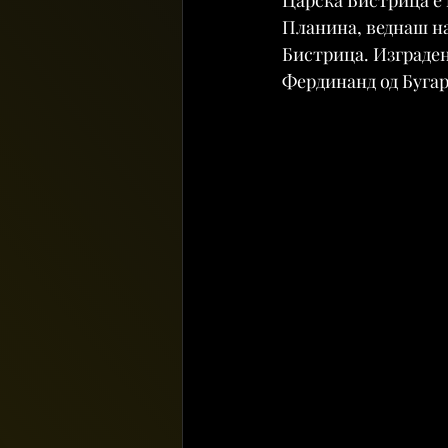
Планина, веднаш на
Бистрица. Изградена
Фердинанд од Бугари