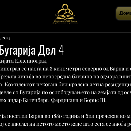
Дом
, 2025
Бугарија Дел 4
цијата Евксиноград
ноград се наоѓа на 8 километри северно од Варна и с
брежна линија во непосредна близина на одморалишт
. Комплексот некогаш бил кралска летна резиденциј
ееле со Бугарија по ослободувањето на земјата од о
лександар Батенберг, Фердинанд и Борис III.
ја посетил Варна во 1880 година и бил пречекан во 
ј се наоѓал на истото место каде што сега се наоѓа р