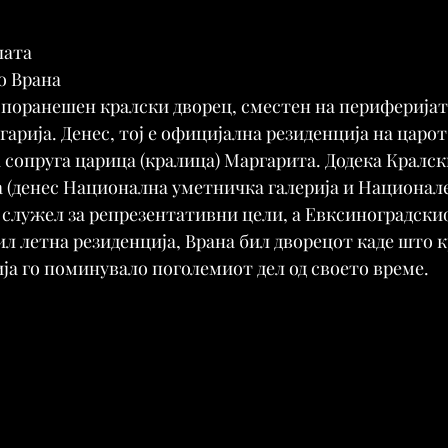
лата
о Врана
 поранешен кралски дворец, сместен на периферијата
гарија. Денес, тој е официјална резиденција на царот
а сопруга царица (кралица) Маргарита. Додека Кралск
 (денес Национална уметничка галерија и Национал
 служел за репрезентативни цели, а Евксиноградскио
ил летна резиденција, Врана бил дворецот каде што 
ија го поминувало поголемиот дел од своето време.