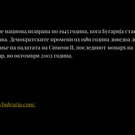
е национализирана по 1945 година, кога Бугарија ста
а. Демократските промени од 1989 година доведоа д
ње на палатата на Симеон II, последниот монарх на Б
р, во октомври 2002 година.
mybulgaria.com/