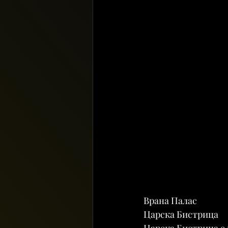
Врана Палас
Царска Бистрица
Царска Бистрица е 