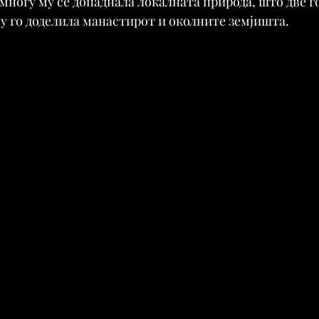
многу му се допаднала локалната природа, што две г
у го доделила манастирот и околните земјишта.