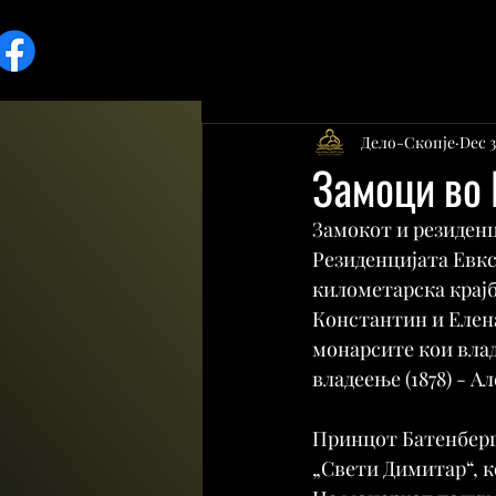
Дело-Скопје
Dec 3
Замоци во 
Замокот и резиден
Резиденцијата Евкси
километарска крај
Константин и Елена
монарсите кои влад
владеење (1878) - А
Принцот Батенберг 
„Свети Димитар“, ко