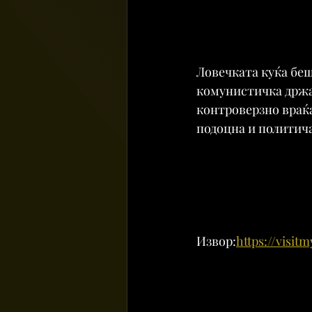
Ловечката куќа беш
комунистичка држав
контроверзно враќа
подоцна и политича
Извор:
https://visit