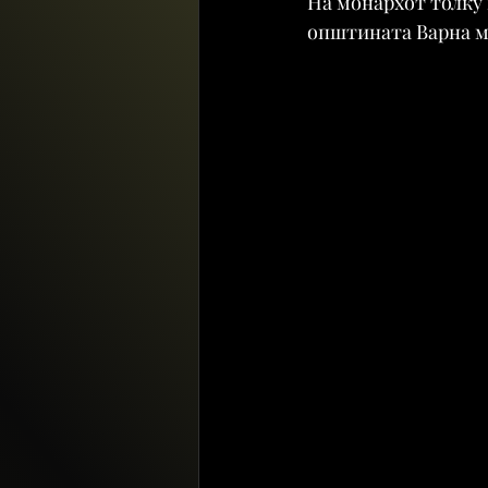
На монархот толку 
општината Варна м