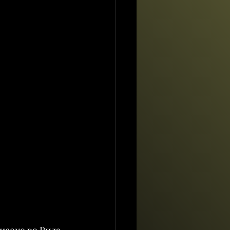
исоко во Рила 