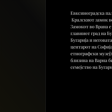
Евксиноградска па
 Кралскиот замок в
Замокот во Врана е
главниот град на Бу
Бугарија и неговат
центарот на Софија
етнографски музеј)
близина на Варна б
семејство на Бугар