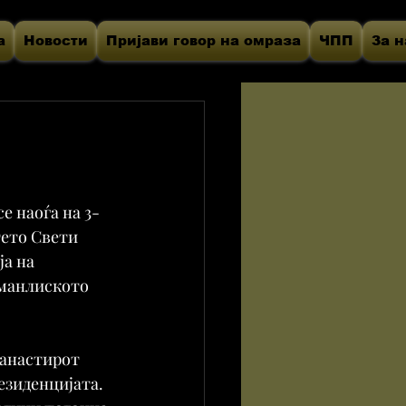
а
Новости
Пријави говор на омраза
ЧПП
За н
е наоѓа на 3-
ето Свети 
а на 
сманлиското 
манастирот 
езиденцијата. 