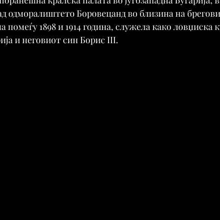
д одморалиштето Боровецанд во близина на бреговит
 помеѓу 1898 и 1914 година, служела како ловџиска к
ја и неговиот син Борис III.