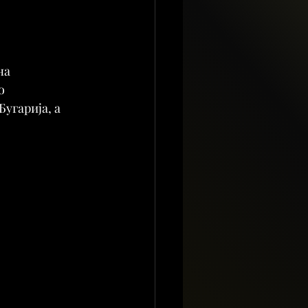
на 
о 
угарија, а 