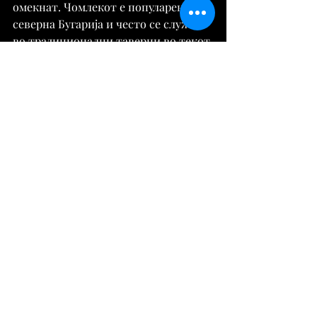
омекнат. Чомлекот е популарен во 
северна Бугарија и често се служи 
во традиционални таверни во текот 
на зимата.
Извор:
https://visitmybulgaria.com/
Култура
Разно
Comments