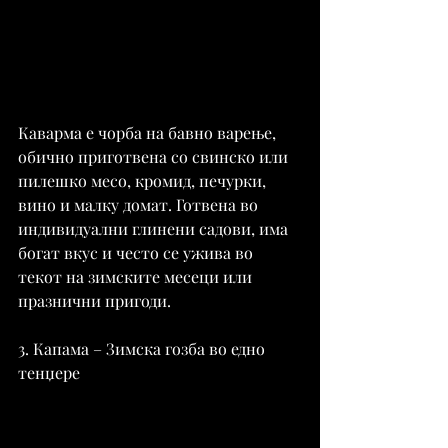
Каварма е чорба на бавно варење, 
обично приготвена со свинско или 
пилешко месо, кромид, печурки, 
вино и малку домат. Готвена во 
индивидуални глинени садови, има 
богат вкус и често се ужива во 
текот на зимските месеци или 
празнични пригоди.
3. Капама – Зимска гозба во едно 
тенџере