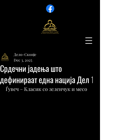
Дело-Скопје
Dec 3, 2025
Срдечни јадења што
дефинираат една нација Дел 1
Ѓувеч – Класик со зеленчук и месо