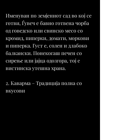
Именуван по земјениот сад во кој се 
готви, Ѓувеч е бавно готвена чорба 
од говедско или свинско месо со 
кромид, пиперки, домати, моркови 
и пиперка. Густ е, солен и длабоко 
балкански. Понекогаш печен со 
сирење или јајца одозгора, тој е 
вистинска утешна храна.
2. Каварма – Традиција полна со 
вкусови