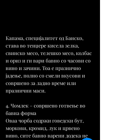
Капама, специјалитет од Банско, 
става во тенџере кисела зелка, 
свинско месо, телешко месо, колбас 
и ориз и ги вари бавно со часови со 
вино и зачини. Тоа е празнично 
јадење, полно со смели вкусови и 
совршено за ладно време или 
празнични маси.
4. Чомлек – совршено готвење во 
бавна форма
Оваа чорба содржи говедски бут, 
моркови, кромид, лук и црвено 
вино, сите бавно варени додека не 