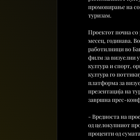
промовирање на со
туризам.
Проектот почна со 
месец, годинава. В
работилници во Бан
филм за визуелни у
култура и спорт, о
култура го поттикн
платформа за визу
презентација на ту
завршна прес-конф
- Вредноста на прое
од целокупниот про
проценти од сумата