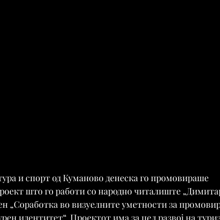
тура и спорт од Куманово денеска го промовираше 
оект што го работи со народно читалиште „Димитар 
вен „Соработка во визуелните уметности за промовир
рен идентитет“. Проектот има за цел развој на тури