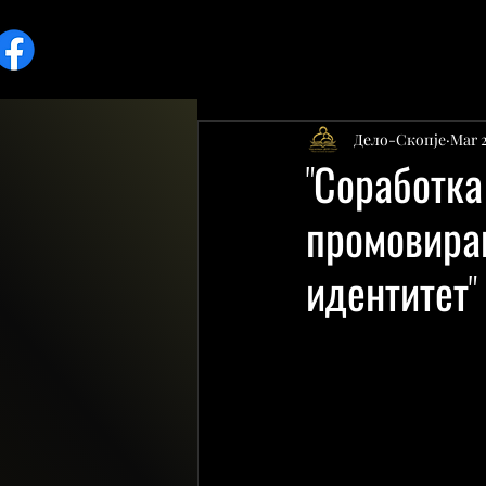
Дело-Скопје
Mar 2
"Соработка
промовира
идентитет"