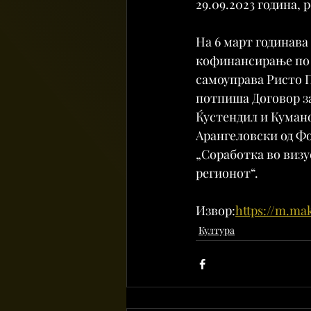
29.09.2023 година,
На 6 март годинав
кофинансирање по 
самоуправа Ристо 
потпиша Договор з
Ќустендил и Кумано
Арангеловски од Фо
„Соработка во визу
регионот“.
Извор:
https://m.ma
Култура