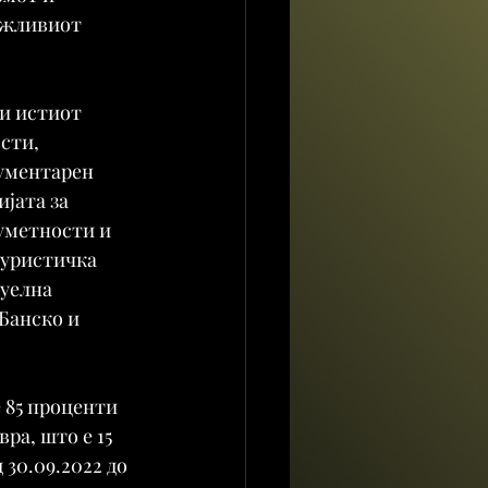
ржливиот 
и истиот 
сти, 
ументарен 
јата за 
уметности и 
туристичка 
уелна 
Банско и 
 85 проценти 
ра, што е 15 
30.09.2022 до 