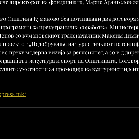
 рече директорот на фондацијата, Марио Арангеловск
а во Општина Куманово беа потпишани два договора 
програмата за прекугранична соработка. Министерот
Пенов со кумановскиот градоначалник Максим Дими
а проектот „Подобрување на туристичкиот потенција
во преку модерна визија за регионите“, а со в.д дир
ндацијата за култура и спорт на Општината, Договор
елните уметности за промоција на културниот идент
kpress.mk/