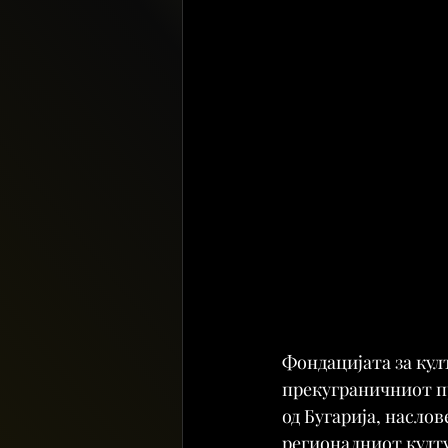
Фондацијата за кул
прекуграничниот пр
од Бугарија, насло
регионалниот култу