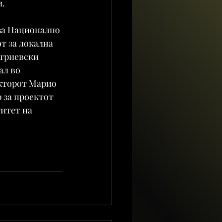
и.
за Национално 
 за локална 
триевски 
л во 
екторот Марио 
 за проектот 
итет на 