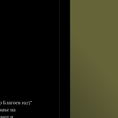
Благоев 1925“ 
ање на 
змот и 