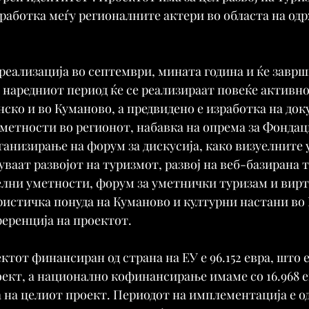
работка меѓу регионалните актери во областа на од
реализација во септември, мината година и ќе заврш
о наредниот период ќе се реализираат повеќе активно
ско и во Куманово, а предвидено е изработка на док
метности во регионот, набавка на опрема за Фондаци
рганизирање на форум за дискусија, како визуелните 
уваат развојот на туризмот, развој на веб-базирана 
елни уметности, форум за уметнички туризам и вирт
ристичка понуда на Куманово и културни настани во 
еренција на проектот.
ктот финансиран од страна на ЕУ е 96.152 евра, што е
ект, а национално кофинансирање имаме со 16.968 ев
 на целиот проект. Периодот на имплементација е од 