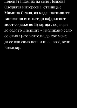
Дрвената џамија на село Подкова
Следната интересна  
станица е 
Момина Скала, од каде  патниците 
 можат да стигнат до најдолгиот 
мост со јаже во Бугарија
 , кој води 
до селото Лисицит – изолирано село 
со само 15-20 жители, до кое може 
да се оди само пеш или со воз“, вели 
Божидар.