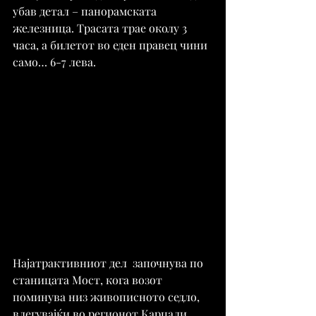
убав детал – панорамската 
железница. Трасата трае околу 3 
часа, а билетот во еден правец чини 
само… 6-7 лева.
Најатрактивниот дел  започнува по 
станицата Мост, кога возот 
поминува низ живописното седло,  
влегувајќи во регионот Карџали .  