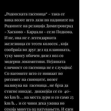
„Родопската гасеница“ - така се 
вика возот што лази по падините на 
Родопите на релација Димитровград 
- Хасково - Карџали - село Подкова. 
И не, ова не е легендарната  
железница со тесен колосек , која 
сообраќа во друг дел од планината, 
туку многу обичен дизел воз со 
модерни локомотиви. Нејзината 
сличност со гасеница не е случајна! 
Со вагоните што се нишаат во 
ритамот на свиоците, возот 
наликува на  гасеница , не брза да 
стигне никаде,  движејќи се со  40–
60 km/h . , на места дури и со само 25 
km/h. ,  и се чини дека ужива во 
секоја минута од патувањето. И еден 