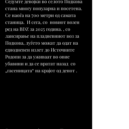
Седумте девојки во селото Подкова 
стана многу популарна и посетена. 
Се наоѓа на 700 метри од самата 
станица.  И сега, со  новиот возен 
ред на BDZ за 2025 година. , со 
лансирање на пладневниот воз за 
Подкова, луѓето можат да одат на 
еднодневен излет до Источните 
Родопи за да уживаат во овие 
убавини и да се вратат назад  со 
„гасеницата“ на крајот од денот .