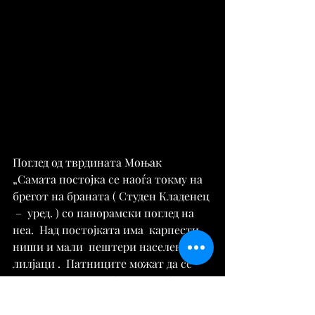
Поглед од тврдината Моњак
„Самата постојка се наоѓа токму на 
брегот на браната ( Студен Кладенец 
 –  уред. ) со панорамски поглед на 
неа.  Над постојката има  карпести  
ниши и мали  пештери населени со  
лилјаци .  Патниците можат да се 
симнат и на постојката Калојанци, 
како почетна точка до еден од 
врвовите во регионот – Јумрук Каја 