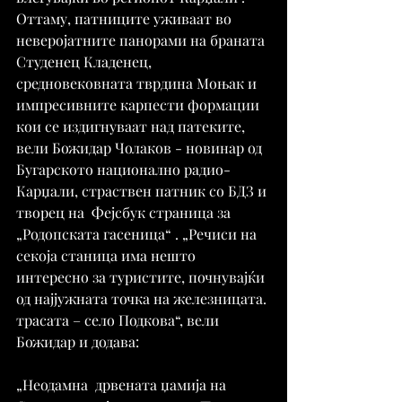
Оттаму, патниците уживаат во 
неверојатните панорами на браната 
Студенец Кладенец, 
средновековната тврдина Моњак и 
импресивните карпести формации 
кои се издигнуваат над патеките, 
вели Божидар Чолаков - новинар од 
Бугарското национално радио-
Карџали, страствен патник со БДЗ и 
творец на  Фејсбук страница за 
„Родопската гасеница“ . „Речиси на 
секоја станица има нешто 
интересно за туристите, почнувајќи 
од најјужната точка на железницата. 
трасата – село Подкова“, вели 
Божидар и додава:
„Неодамна  дрвената џамија на  