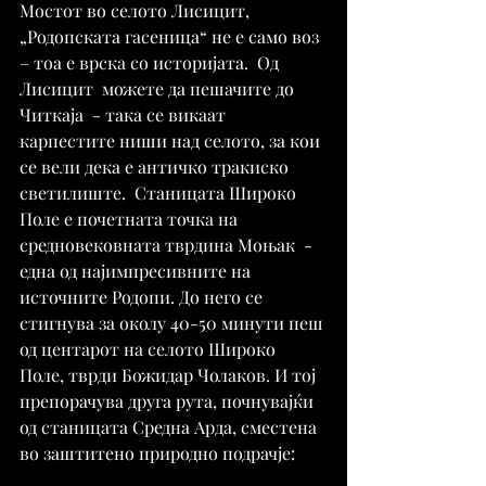
Мостот во селото Лисицит,
„Родопската гасеница“ не е само воз 
– тоа е врска со историјата.  Од 
Лисицит  можете да пешачите до  
Читкаја  - така се викаат 
карпестите ниши над селото, за кои 
се вели дека е античко тракиско 
светилиште.  Станицата Широко 
Поле е почетната точка на 
средновековната тврдина Моњак  - 
една од најимпресивните на 
источните Родопи. До него се 
стигнува за околу 40-50 минути пеш 
од центарот на селото Широко 
Поле, тврди Божидар Чолаков. И тој 
препорачува друга рута, почнувајќи 
од станицата Средна Арда, сместена 
во заштитено природно подрачје: