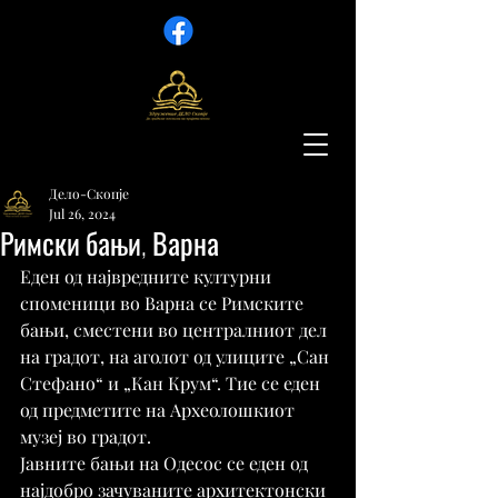
Дело-Скопје
Jul 26, 2024
Римски бањи, Варна
Еден од највредните културни 
споменици во Варна се Римските 
бањи, сместени во централниот дел 
на градот, на аголот од улиците „Сан 
Стефано“ и „Кан Крум“. Тие се еден 
од предметите на Археолошкиот 
музеј во градот.
Јавните бањи на Одесос се еден од 
најдобро зачуваните архитектонски 