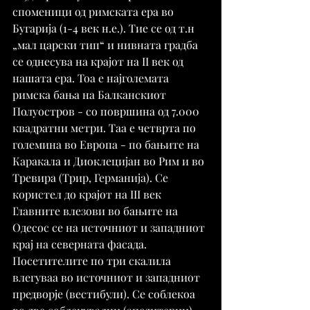
споменици од римската ера во 
Бугарија (1-4 век н.е.). Тие се од т.н 
„мал царски тип“ и нивната градба 
се однесува на крајот на II век од 
нашата ера. Тоа е најголемата 
римска бања на Балканскиот 
Полуостров - со површина од 7.000 
квадратни метри. Таа е четврта по 
големина во Европа - по бањите на 
Каракала и Диоклецијан во Рим и во 
Тревира (Трир, Германија). Се 
користел до крајот на III век
Главните влезови во бањите на 
Одесос се на источниот и западниот 
крај на северната фасада. 
Посетителите по три скалила 
влегуваа во источниот и западниот 
предворје (вестибули). Се соблекоа 