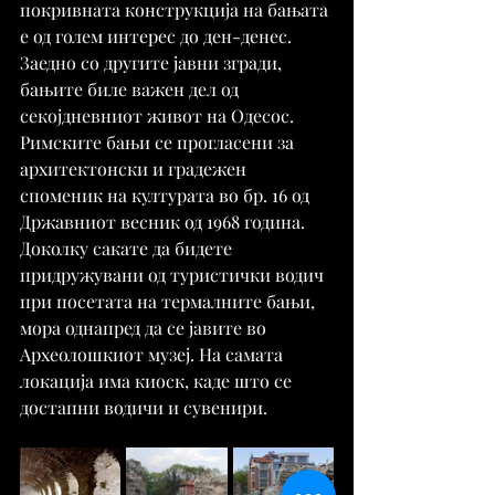
покривната конструкција на бањата 
е од голем интерес до ден-денес.
Заедно со другите јавни згради, 
бањите биле важен дел од 
секојдневниот живот на Одесос. 
Римските бањи се прогласени за 
архитектонски и градежен 
споменик на културата во бр. 16 од 
Државниот весник од 1968 година.
Доколку сакате да бидете 
придружувани од туристички водич 
при посетата на термалните бањи, 
мора однапред да се јавите во 
Археолошкиот музеј. На самата 
локација има киоск, каде што се 
достапни водичи и сувенири.