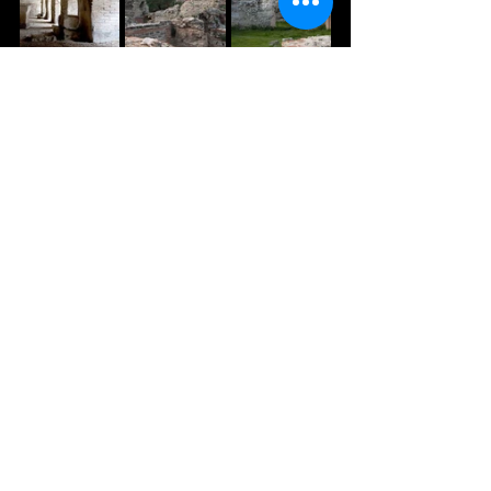
Извор:
https://bulgariatravel.org/
Историја
Култура
Comments