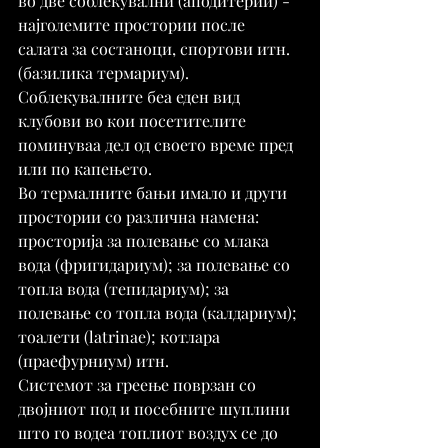
во две соблекувални (аподитерии) - 
најголемите простории после 
салата за состаноци, спортови итн. 
(базилика термариум). 
Соблекувалните беа еден вид 
клубови во кои посетителите 
поминуваа дел од своето време пред 
или по капењето.
Во термалните бањи имало и други 
простории со различна намена: 
просторија за полевање со млака 
вода (фригидариум); за полевање со 
топла вода (тепидариум); за 
полевање со топла вода (калдариум); 
тоалети (latrinae); котлара 
(праефурниум) итн.
Системот за греење поврзан со 
двојниот под и посебните шуплини 
што го водеа топлиот воздух се до 