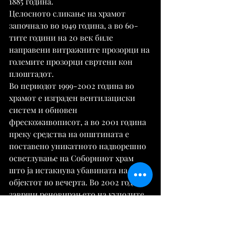
1885 година.
Целосното сликање на храмот 
започнало во 1949 година, а во 60-
тите години на 20 век биле 
направени витражните прозорци на 
големите прозорци свртени кон 
плоштадот.
Во периодот 1999-2002 година во 
храмот е изграден вентилациски 
систем и обновен 
фрескоживописот, а во 2001 година 
преку средства на општината е 
поставено уникатното надворешно 
осветлување на Соборниот храм 
што ја истакнува убавината на 
објектот во вечерта. Во 2002 година 
заврши реновирањето на куполите 
на Соборниот храм. Целата 
покривна конструкција е збогатена 