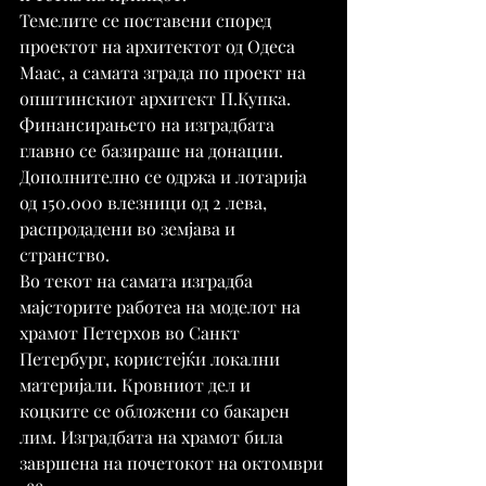
Темелите се поставени според 
проектот на архитектот од Одеса 
Маас, а самата зграда по проект на 
општинскиот архитект П.Купка. 
Финансирањето на изградбата 
главно се базираше на донации. 
Дополнително се одржа и лотарија 
од 150.000 влезници од 2 лева, 
распродадени во земјава и 
странство.
Во текот на самата изградба 
мајсторите работеа на моделот на 
храмот Петерхов во Санкт 
Петербург, користејќи локални 
материјали. Кровниот дел и 
коцките се обложени со бакарен 
лим. Изградбата на храмот била 
завршена на почетокот на октомври 