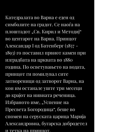
Катедралата во Варна е еден од 
симболите на градот. Се наоѓа на 
плоштадот „Св. Кирил и Методиј“ 
во центарот на Варна. Принцот 
Александар I од Батенберг (1857 - 
1893) го поставил првиот камен при 
изградбата на црквата во 1880 
година. По осветувањето на водата, 
принцот ги помилувал сите 
затвореници од затворот Варна, на 
кои им останале уште три месеци 
до крајот на нивната реченица. 
Избраното име, „Успение на 
Пресвета Богородица“, беше во 
спомен на серуската царица Марија 
Александровна, бугарска добродетел 
и тетка на принцот.