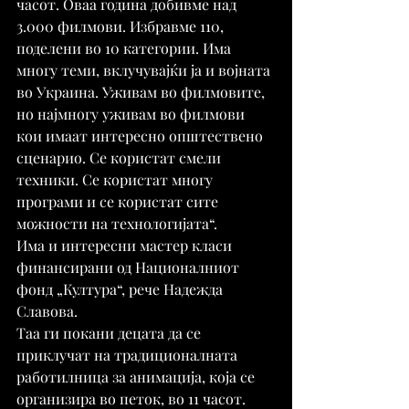
часот. Оваа година добивме над 
3.000 филмови. Избравме 110, 
поделени во 10 категории. Има 
многу теми, вклучувајќи ја и војната 
во Украина. Уживам во филмовите, 
но најмногу уживам во филмови 
кои имаат интересно општествено 
сценарио. Се користат смели 
техники. Се користат многу 
програми и се користат сите 
можности на технологијата“.
Има и интересни мастер класи 
финансирани од Националниот 
фонд „Култура“, рече Надежда 
Славова.
Таа ги покани децата да се 
приклучат на традиционалната 
работилница за анимација, која се 
организира во петок, во 11 часот.