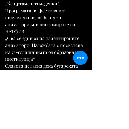
„Ќе цртаме врз меденки“.
Програмата на фестивалот 
вклучува и изложба на 20 
аниматори кои дипломирале на 
НАТФИЗ.
„Ова се едни од најталентираните 
аниматори. Изложбата е посветена 
на 75-годишнината од образовната 
институција“.
Славова истакна дека бугарската 
анимација стана многу помодерна и 
поатрактивна.
Извор: 
https://tribuna.mk
Култура