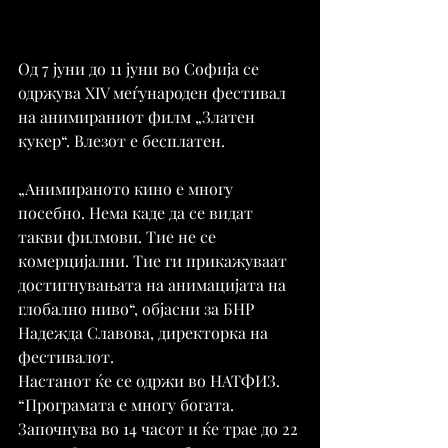
Од 7 јуни до 11 јуни во Софија се 
одржува XIV меѓународен фестивал 
на анимираниот филм „Златен 
кукер“. Влезот е бесплатен.
„Анимираното кино е многу 
посебно. Нема каде да се видат 
такви филмови. Тие не се 
комерцијални. Тие ги прикажуваат 
достигнувањата на анимацијата на 
глобално ниво“, објасни за БНР 
Надежда Славова, директорка на 
фестивалот.
Настанот ќе се одржи во НАТФИЗ.
“Програмата е многу богата. 
Започнува во 14 часот и ќе трае до 22 