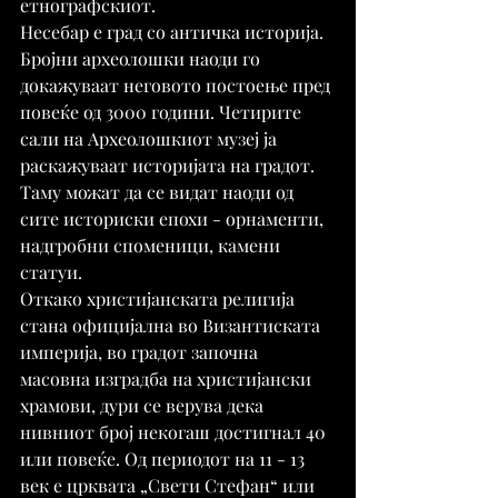
етнографскиот.
Несебар е град со античка историја. 
Бројни археолошки наоди го 
докажуваат неговото постоење пред 
повеќе од 3000 години. Четирите 
сали на Археолошкиот музеј ја 
раскажуваат историјата на градот. 
Таму можат да се видат наоди од 
сите историски епохи - орнаменти, 
надгробни споменици, камени 
статуи.
Откако христијанската религија 
стана официјална во Византиската 
империја, во градот започна 
масовна изградба на христијански 
храмови, дури се верува дека 
нивниот број некогаш достигнал 40 
или повеќе. Од периодот на 11 - 13 
век е црквата „Свети Стефан“ или 