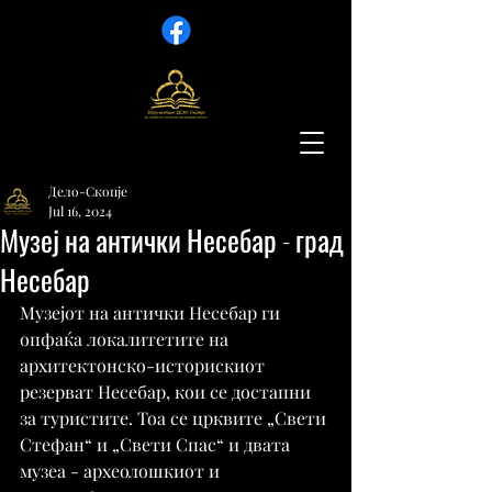
Дело-Скопје
Jul 16, 2024
Музеј на антички Несебар - град
Несебар
Музејот на антички Несебар ги 
опфаќа локалитетите на 
архитектонско-историскиот 
резерват Несебар, кои се достапни 
за туристите. Тоа се црквите „Свети 
Стефан“ и „Свети Спас“ и двата 
музеа - археолошкиот и 