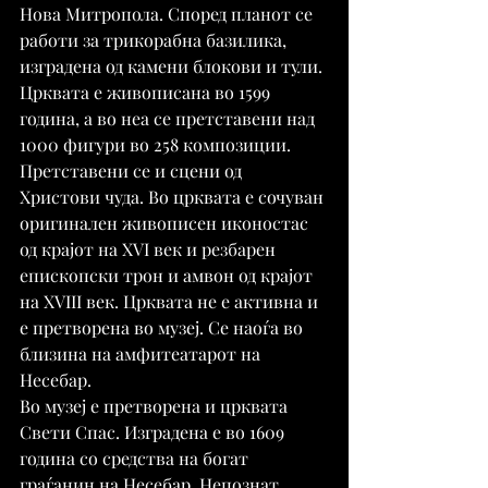
Нова Митропола. Според планот се 
работи за трикорабна базилика, 
изградена од камени блокови и тули. 
Црквата е живописана во 1599 
година, а во неа се претставени над 
1000 фигури во 258 композиции. 
Претставени се и сцени од 
Христови чуда. Во црквата е сочуван 
оригинален живописен иконостас 
од крајот на XVI век и резбарен 
епископски трон и амвон од крајот 
на XVIII век. Црквата не е активна и 
е претворена во музеј. Се наоѓа во 
близина на амфитеатарот на 
Несебар.
Во музеј е претворена и црквата 
Свети Спас. Изградена е во 1609 
година со средства на богат 
граѓанин на Несебар. Непознат 