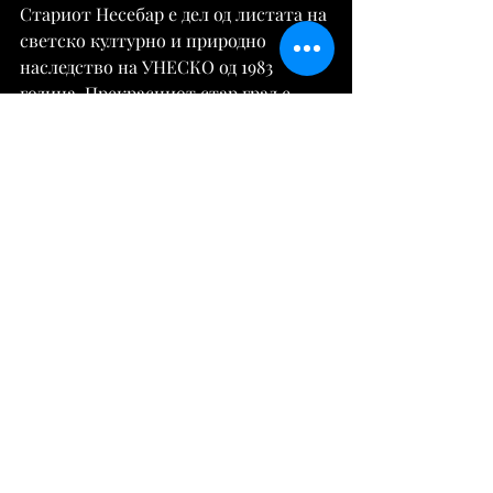
Стариот Несебар е дел од листата на 
светско културно и природно 
наследство на УНЕСКО од 1983 
година. Прекрасниот стар град е 
меѓу 10-те финалисти на 
рангирањето „Чудата на Бугарија“ 
одржано во 2011 година.