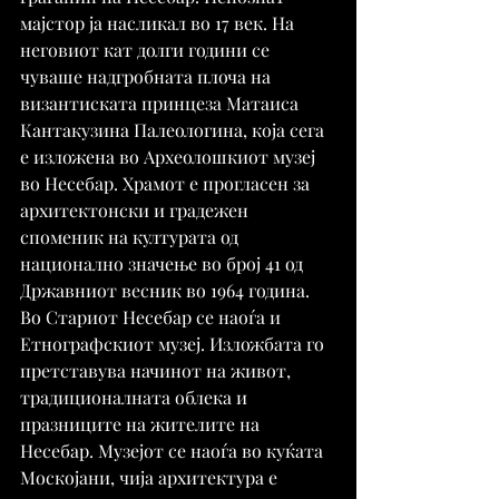
мајстор ја насликал во 17 век. На 
неговиот кат долги години се 
чуваше надгробната плоча на 
византиската принцеза Матаиса 
Кантакузина Палеологина, која сега 
е изложена во Археолошкиот музеј 
во Несебар. Храмот е прогласен за 
архитектонски и градежен 
споменик на културата од 
национално значење во број 41 од 
Државниот весник во 1964 година.
Во Стариот Несебар се наоѓа и 
Етнографскиот музеј. Изложбата го 
претставува начинот на живот, 
традиционалната облека и 
празниците на жителите на 
Несебар. Музејот се наоѓа во куќата 
Москојани, чија архитектура е 