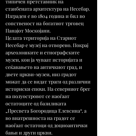
типичен претставник на 
станбената архитектура на Несебар. 
Изграден е во 1804 година и бил во 
сопственост на богатиот трговец 
Панајот Москојани.
Целата територија на Стариот 
Несебар е музеј на отворено. Покрај 
археолошките и етнографските 
музеи, кои ја чуваат историјата и 
сеќавањето на античкиот град, и 
двете цркви-музеи, низ градот 
можат да се видат траги од различни 
историски епохи. На северниот брег 
на полуостровот се наоѓаат 
остатоците од базиликата 
„Пресвета Богородица Елевсина“, а 
во внатрешноста на градот се 
наоѓаат остатоци од доцноантички 
бањи и други цркви.