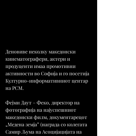
Деновиве неколку македонски 
кинематографери, актери и 
продуценти имаа промотивни 
активности во Софија и го посетија 
Културно-информативниот центар 
на РСМ.
Фејми Даут – Феко, директор на 
фотографија на најуспешниот 
македонски филм, документарецот 
„Медена земја” (награда со колегата 
Самир Љума на Асоцијацијата на 