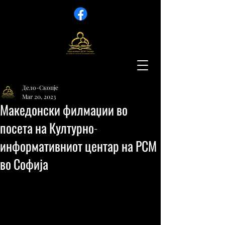
Дело-Скопје
Mar 20, 2023
Македонски филмаџии во
посета на Културно-
информативниот центар на РСМ
во Софија