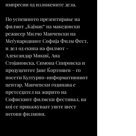
импресии од изложените дела.
По успешното презентирање на 
филмот „Кајмак“ на македонски 
режисер Милчо Манчевски на 
Меѓународниот Софија Филм Фест, 
и дел од екипа на филмот – 
Александар Микиќ, Ана 
Стојановска, Симона Спировска и 
продуцентот Јане Ќортошев – го 
посети Културно-информативниот 
центар. Манчевски годинава е 
претседател на жирито на 
Софискиот филмски фестивал, на 
кој се прикажуваат уште шест 
негови филмови.