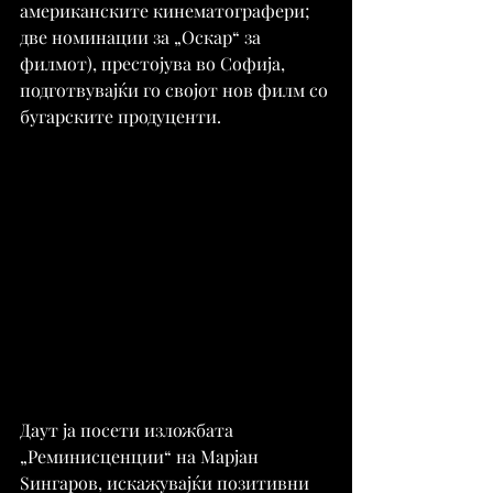
американските кинематографери; 
две номинации за „Оскар“ за 
филмот), престојува во Софија, 
подготвувајќи го својот нов филм со 
бугарските продуценти.
Даут ја посети изложбата 
„Реминисценции“ на Марјан 
Ѕингаров, искажувајќи позитивни 