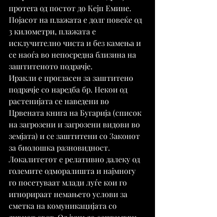
протега од постот до Кејп Емине. 
Појасот на плажата е долг повеќе од 
3 километри, плажата е 
исклучително чиста и без камења и 
се наоѓа во непосредна близина на 
заштитеното подрачје.
Иракли е прогласен за заштитено 
подрачје со наредба бр. Некои од 
растенијата се наведени во 
Црвената книга на Бугарија (список 
на загрозени и загрозени видови во 
земјата) и се заштитени со Законот 
за биолошка разновидност.
Локалитетот е релативно далеку од 
големите одморалишта и најмногу 
го посетуваат млади луѓе кои го 
игнорираат немањето услови за 
сметка на комуникацијата со 