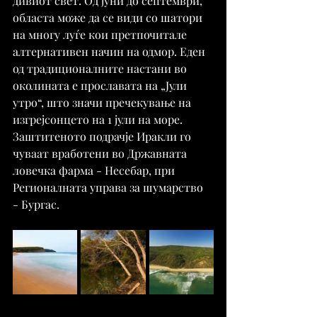
дивиот свет. Од јуни до септември, 
областа може да се види со шатори 
на многу луѓе кои претпочитале 
алтернативен начин на одмор. Еден 
од традиционалните настани во 
околината е прославата на „Јули 
утро“, што значи пречекување на 
изгрејсонцето на 1 јули на море.
Заштитеното подрачје Иракли го 
чуваат вработени во Државната 
ловечка фарма - Несебар, при 
Регионалната управа за шумарство 
- Бургас.