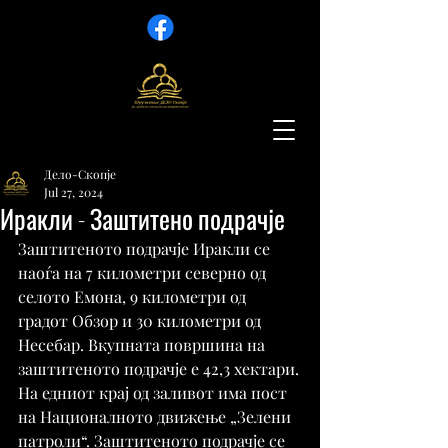
Дело-Скопје
Jul 27, 2024
Иракли - Заштитено подрачје
Заштитеното подрачје Иракли се 
наоѓа на 7 километри северно од 
селото Емона, 9 километри од 
градот Обзор и 30 километри од 
Несебар. Вкупната површина на 
заштитеното подрачје е 42,3 хектари.
На едниот крај од заливот има пост 
на Националното движење „Зелени 
патроли“. Заштитеното подрачје се 