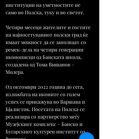
институции на уметностите не 
само во Полска, туку и во светот.
Четири месеци жителите и гостите 
на најпосетуваниот полски град ќе 
имаат можност да се запознаат со 
ремек-дела на четири генерации 
иконописци од Банската школа, 
создадена од Тома Вишанов – 
Молера.
Од октомври 2022 година до сега, 
изложбата на иконите со голем 
успех се прикажува во Варшава и 
Бјалисток. Посетата на Полска се 
реализира со партнерство меѓу 
Музејскиот комплекс – Банско и 
Бугарскиот културен институт од 
Варшава.