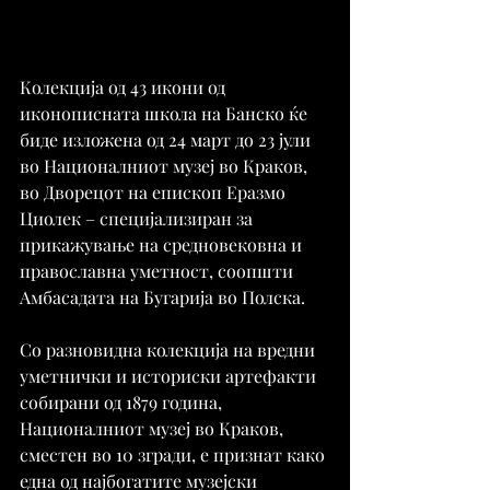
Колекција од 43 икони од 
иконописната школа на Банско ќе 
биде изложена од 24 март до 23 јули 
во Националниот музеј во Краков, 
во Дворецот на епископ Еразмо 
Циолек – специјализиран за 
прикажување на средновековна и 
православна уметност, соопшти 
Амбасадата на Бугарија во Полска.
Со разновидна колекција на вредни 
уметнички и историски артефакти 
собирани од 1879 година, 
Националниот музеј во Краков, 
сместен во 10 згради, е признат како 
една од најбогатите музејски 