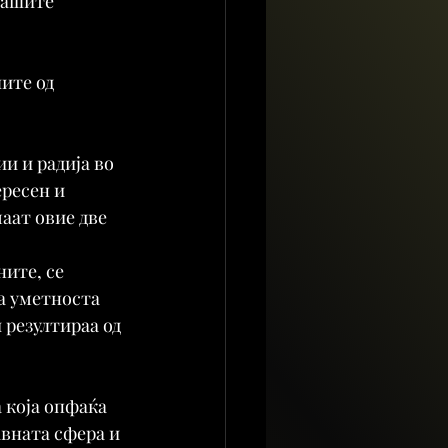
нашите 
ите од 
и и радија во 
ресен и 
аат овие две 
ите, се 
а уметноста 
 резултираа од 
 која опфаќа 
вната сфера и 