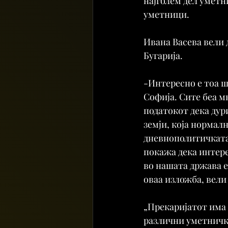
најголем дел уметн
уметници.
Ивана Васева вели 
Бугарија.
-Интересно е тоа ш
Софија. Сите беа м
податокот дека дури
земји, која нормал
дневнополитичката 
покажа дека интере
во нашата држава е
оваа изложба, вели
„Прекаријатот има 
различни уметнички