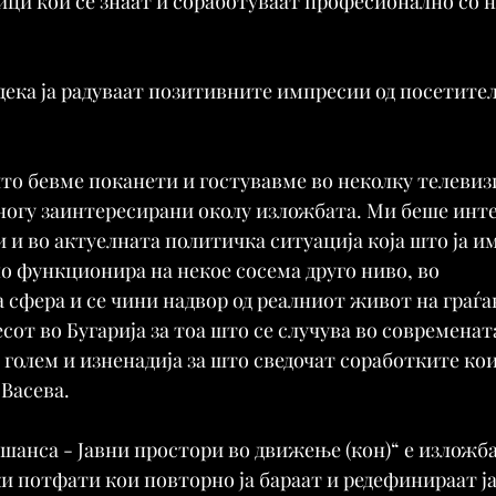
ици кои се знаат и соработуваат професионално со 
дека ја радуваат позитивните импресии од посетител
то бевме поканети и гостувавме во неколку телевизи
ногу заинтересирани околу изложбата. Ми беше инте
 и во актуелната политичка ситуација која што ја им
но функционира на некое сосема друго ниво, во 
сфера и се чини надвор од реалниот живот на граѓан
сот во Бугарија за тоа што се случува во современат
 голем и изненадија за што сведочат соработките кои
 Васева.
шанса - Јавни простори во движење (кон)“ е изложба
 потфати кои повторно ја бараат и редефинираат ја