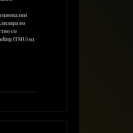
туционални 
ализира во 
тво со 
ding (TMU) од 