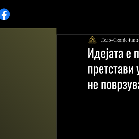
Дело-Скопје
Jun 2
Идејата е 
претстави 
не поврзув