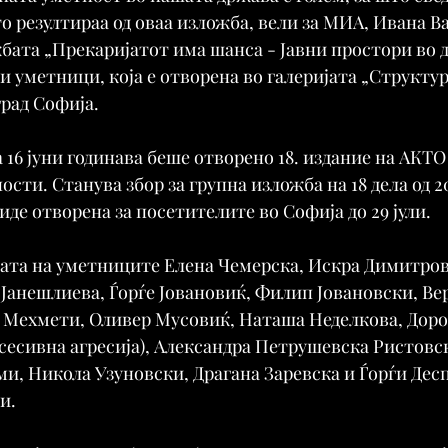
 резултираа од оваа изложба, вели за МИА, Ивана Ва
бата „Прекаријатот има шанса - Јавни простори во
и уметници, која е отворена во галеријата „Структур
град Софија.
а 16 јуни годинава беше отворено 18. издание на АКТ
ости. Станува збор за групна изложба на 18 дела од 2
иде отворена за посетителите во Софија до 29 јули.
лата на уметниците Елена Чемерска, Искра Димитров
Јанешлиева, Ѓорѓе Јовановиќ, Филип Јовановски, Ве
 Мехмети, Оливер Мусовиќ, Наташа Неделкова, Доро
есивна агресија), Александра Петрушевска Ристовск
и, Никола Узуновски, Драгана Заревска и Ѓорѓи Десп
и.