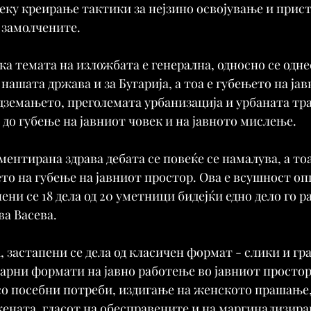
еку креирање тактики за нејзино освојување и прист
 замолчените.
ка темата на изложбата е генерална, односно се одне
 нашата држава и за Бугарија, а тоа е губењето на ја
дземањето, преголемата урбанизација и урбаната тр
и до губење на јавниот човек и на јавното мислење.
ментирана здрава дебата се повеќе се намалува, а тоа
ето на губење на јавниот простор. Ова е всушност оп
ени се 18 дела од 20 уметници бидејќи едно дело го р
а Васева.
, застапени се дела од класичен формат - слики и гр
рни формати на јавно работење во јавниот простор,
е со посебни потреби, издигање на женското прашање,
жената, гласот на обесправените и на маргинализира