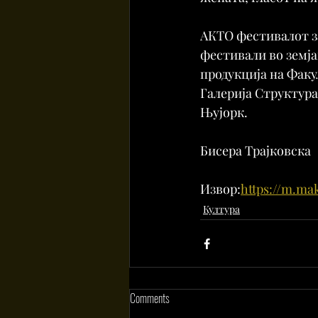
АКТО фестивалот з
фестивали во земја
продукција на Факу
Галерија Структура 
Њујорк.
Бисера Трајковска
Извор:
https://m.ma
Култура
Comments