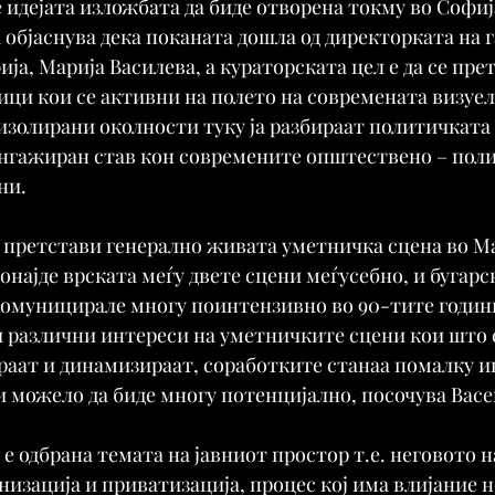
 идејата изложбата да биде отворена токму во Софија
 објаснува дека поканата дошла од директорката на г
ја, Марија Василева, а кураторската цел е да се пре
ици кои се активни на полето на современата визуел
 изолирани околности туку ја разбираат политичката 
ангажиран став кон современите општествено – поли
ни.
е претстави генерално живата уметничка сцена во Ма
онајде врската меѓу двете сцени меѓусебно, и бугарс
комуницирале многу поинтензивно во 90-тите години
и различни интереси на уметничките сцени кои што 
аат и динамизираат, соработките станаа помалку и
би можело да биде многу потенцијално, посочува Васе
 е одбрана темата на јавниот простор т.е. неговото 
низација и приватизација, процес кој има влијание н