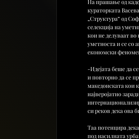
На прашање од каде
кураторката Васева
„Структура“ од Софи
селекција на уметн
кои не делуваат во
уметноста и се со 
економски феноме
-Идејата беше да с
и повторно да се пр
македонската кои 
најверојатно зарад
интернационализир
си реков дека ова 
Таа потенцира дека
под насилната урба