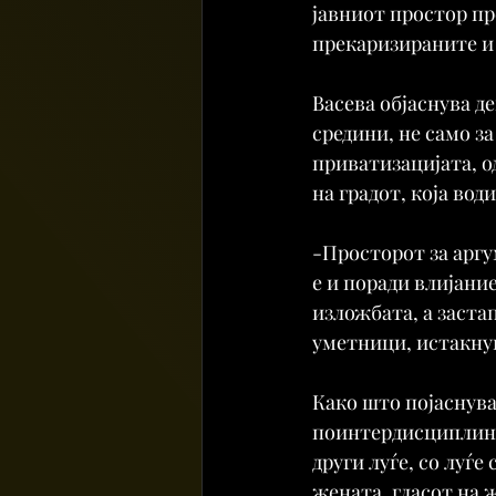
јавниот простор пр
прекаризираните и
Васева објаснува де
средини, не само за
приватизацијата, о
на градот, која вод
-Просторот за аргу
е и поради влијани
изложбата, а застап
уметници, истакнув
Како што појаснува
поинтердисциплина
други луѓе, со луѓ
жената, гласот на 