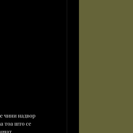
е чини надвор 
а тоа што се 
очат 