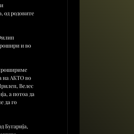
и 
 од родовите 
Филип 
рошири и во 
 прошириме 
а на АКТО во 
Прилеп, Велес 
а, а потоа да 
 да го 
 Бугарија, 