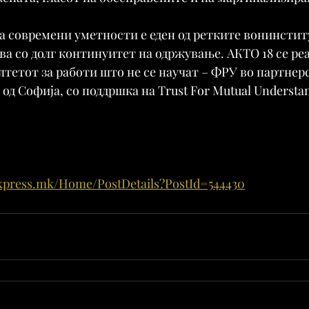
а современи уметности е еден од ретките вонинсти
ва со долг континуитет на одржување. АКТО 18 се ре
лтетот за работи што не се научат – ФРУ во партнерс
од Софија, со поддршка на Trust For Mutual Understan
kpress.mk/Home/PostDetails?PostId=544430