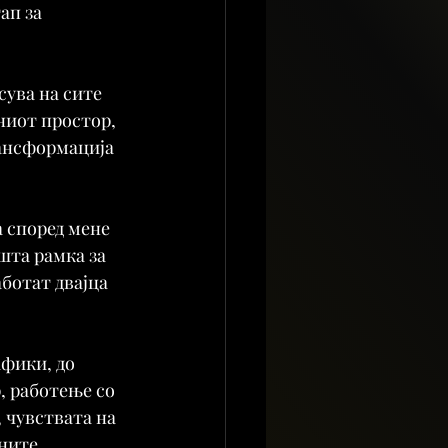
ап за 
сува на сите 
вниот простор, 
ансформација 
 според мене 
шта рамка за 
аботат двајца 
афики, до 
 работење со 
 чувствата на 
ните.