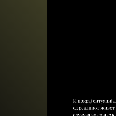
И покрај ситуација
од реалниот живот н
случува во совреме