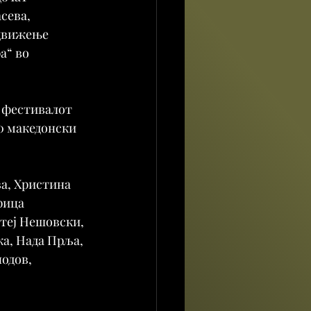
сева, 
 движење 
а“ во 
О фестивалот 
0 македонски 
а, Христина 
рица 
теј Нешовски, 
а, Нада Прља, 
одов, 