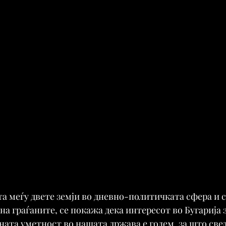
та меѓу двете земји во дневно-политичката сфера и с
а граѓаните, се покажа дека интересот во Бугарија з
ната уметност во нашата држава е голем, за што свед