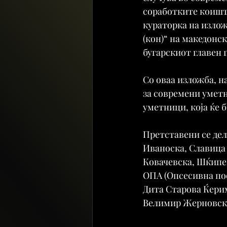
соработките коишто
кураторка на излож
(кон)“ на македонск
бугарскиот главен 
Со оваа изложба, н
за современи уметн
уметници, која ќе б
Претставени се де
Иваноска, Славица 
Ковачевска, Шќипе
ОПА (Опсесивна пос
Дита Старова Ќерим
Велимир Жерновск