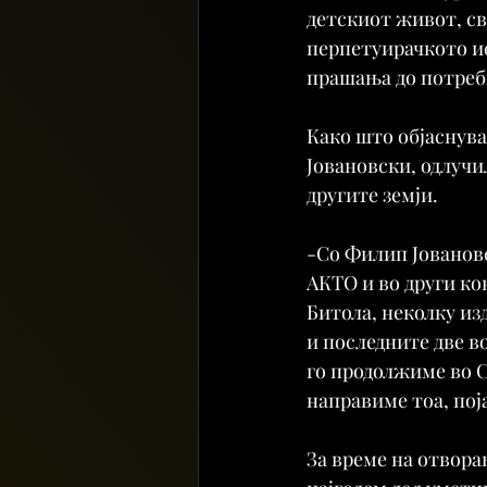
детскиот живот, св
перпетуирачкото ис
прашања до потреби
Како што објаснува
Јовановски, одлучи
другите земји.
-Со Филип Јовановс
АКТО и во други кон
Битола, неколку из
и последните две во
го продолжиме во С
направиме тоа, пој
За време на отвора