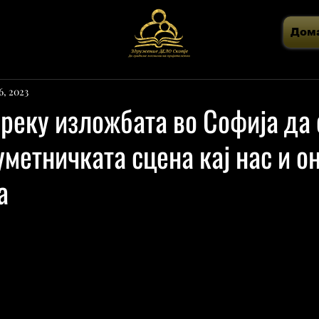
Дом
6, 2023
преку изложбата во Софија да 
уметничката сцена кај нас и о
а