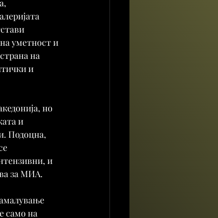
, 
алеријата 
тстави 
на уметност и 
страна на 
тички и 
кедонија, но 
ката и 
. Подоцна, 
се 
нтензивни, и 
ва за МИА.
намалување 
е само на 