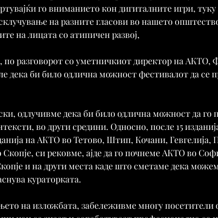
ртувајќи го вниманието кон дигиталните игри, туку 
клучување на разните гласови во нашето општество,
те на лицата со атипичен развој,
, по разговорот со уметничкиот директор на АКТО, 
ле дека би било одлична можност фестивалот да се п
ки, одлучивме дека би било одлична можност да го
тексти, во други средини. Односно, после 15 изданиј
данија на АКТО во Тетово, Штип, Кочани, Гевгелија, 
 Скопје, си рековме, ајде да го почнеме АКТО во Софиј
копје и на други места каде што сметаме дека можеме
аснува кураторката.
њето на изложбата, забележивме многу посетители од