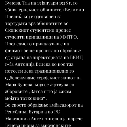
Бунева. Таа на 13 јануари 1928 г. го 
убива српскиот обвинител Велимир 
Прелиќ, кој е одговорен за 
тортурата врз обвинетите во 
Скопскиот студентски процес 
студенти припадници на ММТРО.
Пред самото прикажување на 
филмот беше прочитано обраќање 
од страна на директорката на БКИЦ 
г-ѓа Антонија Велева во кое таа 
потсети дека традиционално го 
одбележуваме херојскиот живот на 
Мара Бунева, која се жртвува со 
зборовите „Затоа што ја сакам 
мојата татковина“ .
Во своето обраќање амбасадорот на 
Република Бугарија во РС 
Македонија Ангел Ангелов ја нарече 
Бунева икона за македонските 