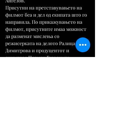
Ангелов.
Присутни на претставувањето на 
филмот беа и дел од екипата што го 
направила. По прикажувањето на 
филмот, присутните имаа можност 
да разменат мислења со 
режисерката на делото Ралица 
Димитрова и продуцентот и 
снимател Пламен Герасимов.
Во самиот филм меѓу останатите 
научници и експерти се појавуваат 
и доц. д-р Ангел Џонев, директор на 
историскиот музеј во Ќустендил, 
публицистот Владимир Перев од 
Скопје и активистот за човековите 
права на македонските Бугари во РС 
Македонија Ѓорѓи Трендафилов.
Извор:
https://tribuna.mk/