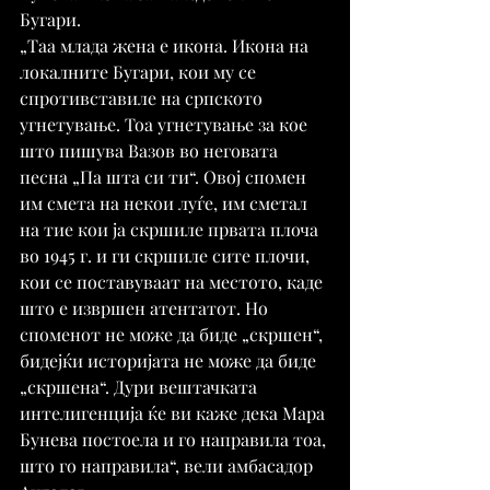
Бугари.
„Таа млада жена е икона. Икона на 
локалните Бугари, кои му се 
спротивставиле на српското 
угнетување. Тоа угнетување за кое 
што пишува Вазов во неговата 
песна „Па шта си ти“. Овој спомен 
им смета на некои луѓе, им сметал 
на тие кои ја скршиле првата плоча 
во 1945 г. и ги скршиле сите плочи, 
кои се поставуваат на местото, каде 
што е извршен атентатот. Но 
споменот не може да биде „скршен“, 
бидејќи историјата не може да биде 
„скршена“. Дури вештачката 
интелигенција ќе ви каже дека Мара 
Бунева постоела и го направила тоа, 
што го направила“, вели амбасадор 