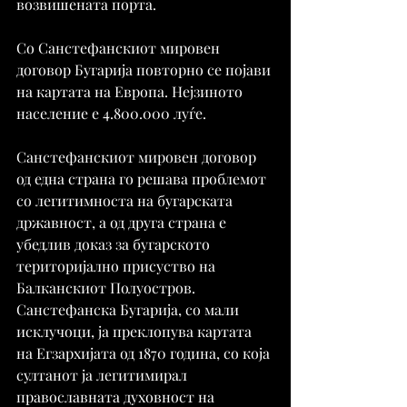
возвишената порта.
Со Санстефанскиот мировен 
договор Бугарија повторно се појави 
на картата на Европа. Нејзиното 
население е 4.800.000 луѓе.
Санстефанскиот мировен договор 
од една страна го решава проблемот 
со легитимноста на бугарската 
државност, а од друга страна е 
убедлив доказ за бугарското 
територијално присуство на 
Балканскиот Полуостров. 
Санстефанска Бугарија, со мали 
исклучоци, ја преклопува картата 
на Егзархијата од 1870 година, со која 
султанот ја легитимирал 
православната духовност на 