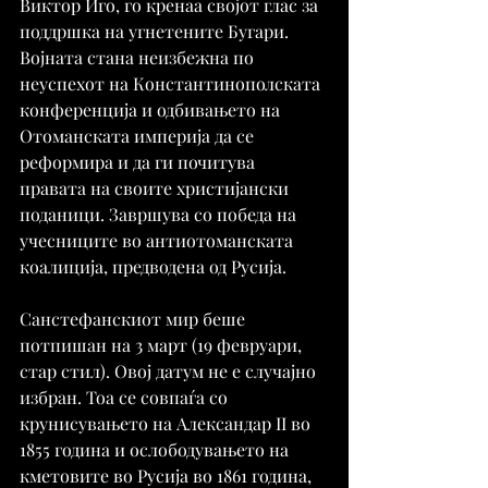
Виктор Иго, го кренаа својот глас за 
поддршка на угнетените Бугари. 
Војната стана неизбежна по 
неуспехот на Константинополската 
конференција и одбивањето на 
Отоманската империја да се 
реформира и да ги почитува 
правата на своите христијански 
поданици. Завршува со победа на 
учесниците во антиотоманската 
коалиција, предводена од Русија.
Санстефанскиот мир беше 
потпишан на 3 март (19 февруари, 
стар стил). Овој датум не е случајно 
избран. Тоа се совпаѓа со 
крунисувањето на Александар II во 
1855 година и ослободувањето на 
кметовите во Русија во 1861 година, 