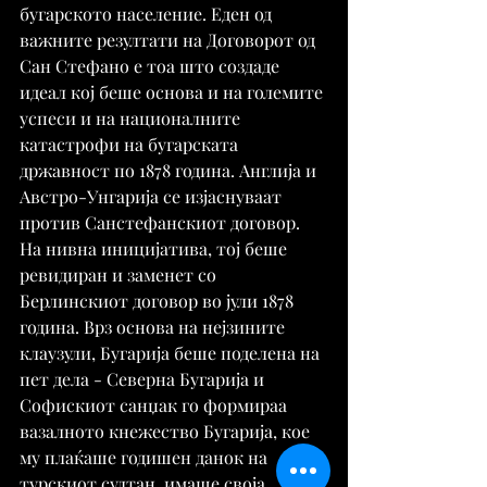
бугарското население. Еден од 
важните резултати на Договорот од 
Сан Стефано е тоа што создаде 
идеал кој беше основа и на големите 
успеси и на националните 
катастрофи на бугарската 
државност по 1878 година. Англија и 
Австро-Унгарија се изјаснуваат 
против Санстефанскиот договор. 
На нивна иницијатива, тој беше 
ревидиран и заменет со 
Берлинскиот договор во јули 1878 
година. Врз основа на нејзините 
клаузули, Бугарија беше поделена на 
пет дела - Северна Бугарија и 
Софискиот санџак го формираа 
вазалното кнежество Бугарија, кое 
му плаќаше годишен данок на 
турскиот султан, имаше своја 