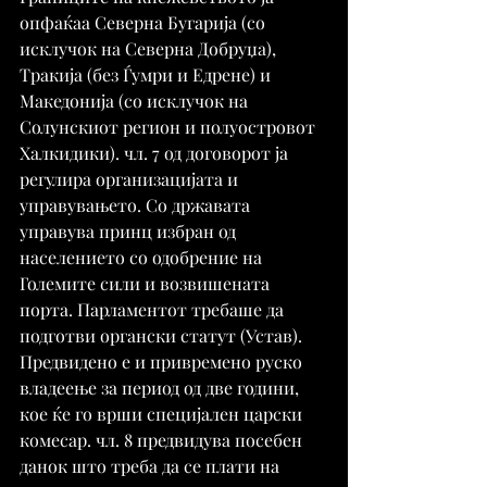
опфаќаа Северна Бугарија (со 
исклучок на Северна Добруџа), 
Тракија (без Ѓумри и Едрене) и 
Македонија (со исклучок на 
Солунскиот регион и полуостровот 
Халкидики). чл. 7 од договорот ја 
регулира организацијата и 
управувањето. Со државата 
управува принц избран од 
населението со одобрение на 
Големите сили и возвишената 
порта. Парламентот требаше да 
подготви органски статут (Устав). 
Предвидено е и привремено руско 
владеење за период од две години, 
кое ќе го врши специјален царски 
комесар. чл. 8 предвидува посебен 
данок што треба да се плати на 