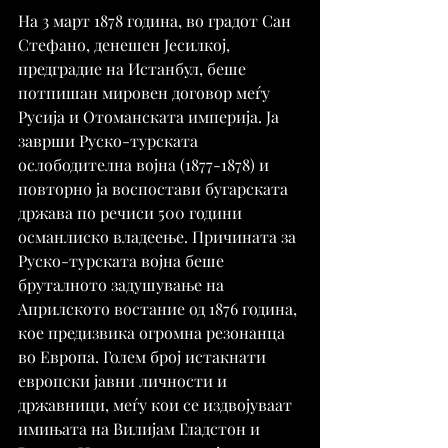
На 3 март 1878 година, во градот Сан 
Стефано, денешен Јесилкој, 
предградие на Истанбул, беше 
потпишан мировен договор меѓу 
Русија и Отоманската империја. Ја 
заврши Руско-турската 
ослободителна војна (1877-1878) и 
повторно ја воспостави бугарската 
држава по речиси 500 години 
османлиско владеење. Причината за 
Руско-турската војна беше 
бруталното задушување на 
Априлското востание од 1876 година, 
кое предизвика огромна резонанца 
во Европа. Голем број истакнати 
европски јавни личности и 
државници, меѓу кои се издвојуваат 
имињата на Вилијам Гладстон и 