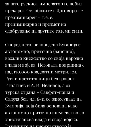
за што рускиот император го добил 
прекарот Ослободител. Договорот е 
прелиминарен – т.е. е. 
прелиминарно и предмет на 
одобрување на другите големи сили.
Според него, ослободена Бугарија е 
автономно, приточно (даночно), 
вазално кнежество со своја народна 
влада и војска. Неговата површина е 
над 170.000 квадратни метри. км. 
Руски претставници беа грофот 
Игнатиев и А. И. Нелидов, а од 
турска страна – Савфет-паша и 
Садула бег. чл. 6-11 се однесуваат на 
Бугарија, која била основана како 
автономно приточно кнежевство со 
христијанска влада и своја војска. 
Границите на кнежевството ја 