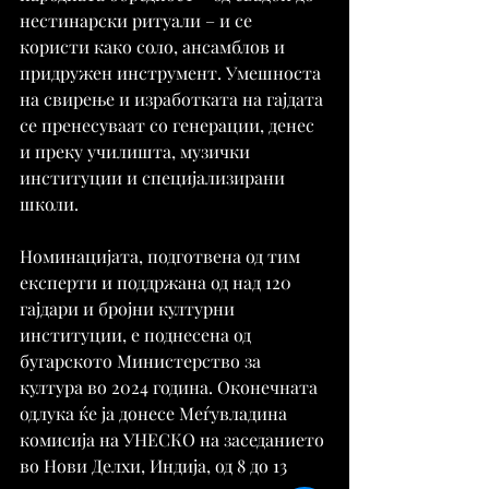
нестинарски ритуали – и се 
користи како соло, ансамблов и 
придружен инструмент. Умешноста 
на свирење и изработката на гајдата 
се пренесуваат со генерации, денес 
и преку училишта, музички 
институции и специјализирани 
школи.
Номинацијата, подготвена од тим 
експерти и поддржана од над 120 
гајдари и бројни културни 
институции, е поднесена од 
бугарското Министерство за 
култура во 2024 година. Оконечната 
одлука ќе ја донесе Меѓувладина 
комисија на УНЕСКО на заседанието 
во Нови Делхи, Индија, од 8 до 13 