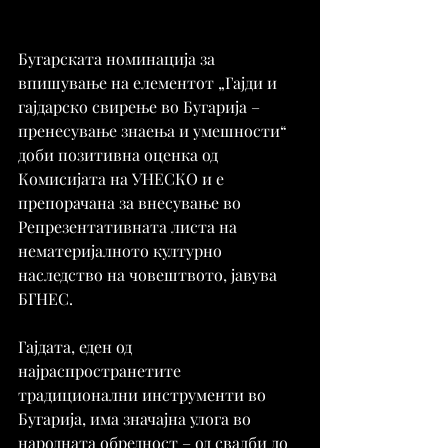
Бугарската номинација за 
впишување на елементот „Гајди и 
гајдарско свирење во Бугарија – 
пренесување знаења и умешности“ 
доби позитивна оценка од 
Комисијата на УНЕСКО и е 
препорачана за внесување во 
Репрезентативната листа на 
нематеријалното културно 
наследство на човештвото, јавува 
БГНЕС.
Гајдата, еден од 
најраспространетите 
традиционални инструменти во 
Бугарија, има значајна улога во 
народната обредност – од свадби до 