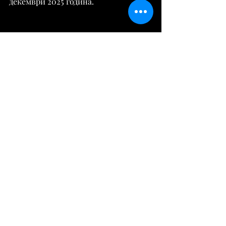
декември 2025 година.
Извор:
https://tribuna.mk/
Култура
Comments
Write a comment...