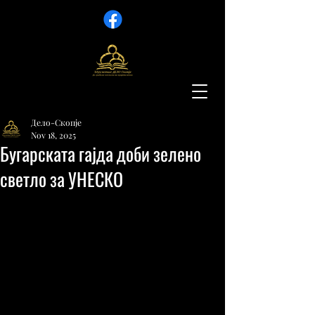
Дело-Скопје
Nov 18, 2025
Бугарската гајда доби зелено
светло за УНЕСКО