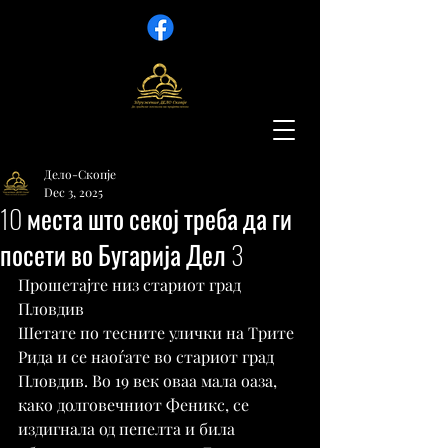
Дело-Скопје
Dec 3, 2025
10 места што секој треба да ги
посети во Бугарија Дел 3
Прошетајте низ стариот град 
Пловдив
Шетате по тесните улички на Трите 
Рида и се наоѓате во стариот град 
Пловдив. Во 19 век оваа мала оаза, 
како долговечниот Феникс, се 
издигнала од пепелта и била 