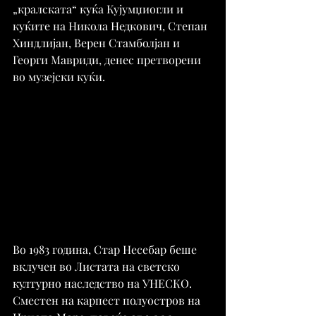
„кралската“ куќа Кујумџиогли и 
куќите на Никола Недкович, Степан 
Хиндлијан, Верен Стамболјан и 
Георги Мавриди, денес претворени 
во музејски куќи.
Во 1983 година, Стар Несебар беше 
вклучен во Листата на светско 
културно наследство на УНЕСКО. 
Сместен на карпест полуостров на 