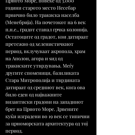
Црното Море, повеќе од 3.000 
години старото место Несебар 
првично било тракиска населба 
(Менебрија). На почетокот на 6 век 
п.н.е., градот станал грчка колонија. 
Остатоците од градот, кои датираат 
претежно од хеленистичкиот 
период, вклучуваат акропола, храм 
на Аполон, агора и ѕид од 
тракиските утврдувања. Меѓу 
другите споменици, базиликата 
Стара Митрополија и тврдината 
датираат од средниот век, кога ова 
било еден од најважните 
византиски градови на западниот 
брег на Црното Море. Дрвените 
куќи изградени во 19 век се типични 
за црноморската архитектура од тој 
период.