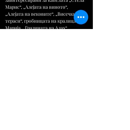
Марис“, „Алејата на виното“, 
„Алејата на вековите“, „Висечките 
тераси“, гробницата на кралицата 
Марија, „Градината на Алах“, 
градината на „Англискиот суд“, 
„Градината на крстовидното водено 
огледало“, „Мостот на палатата и 
гаражата за чамци“, „Мостот на 
воздишките“, старата воденица, 
„Сребрениот бунар“ и бројните 
археолошки артефакти од антиката 
и средниот век.