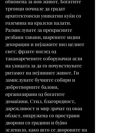
обновена за нов живот. Богатите 
трговци почнале да градат 
архитектонски уникатни куќи со 
големина на кралски палати. 
Размислувате за прекрасните 
резбани тавани, шарените ѕидни 
декорации и пејзажите низ целиот 
свет; фрлате поглед од 
таканаречените озборувачки агли 
на улицата за да го почувствувате 
ритамот на нејзиниот живот. Ги 
замислувате бучните собири и 
добротворните балови, 
организирани од богатите 
домаќини. Стил, благородност, 
дарежливост и мир зрачат од оваа 
област, опкружена со пространи 
дворови со градини и бујно 
зеленило, како што се дворовите на 