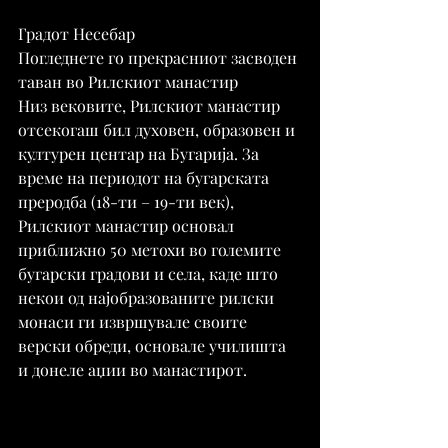
Градот Несебар
Погледнете го прекрасниот засводен 
таван во Рилскиот манастир
Низ вековите, Рилскиот манастир 
отсекогаш бил духовен, образовен и 
културен центар на Бугарија. За 
време на периодот на бугарската 
преродба (18-ти – 19-ти век), 
Рилскиот манастир основал 
приближно 50 метохи во големите 
бугарски градови и села, каде што 
некои од најобразованите рилски 
монаси ги извршувале своите 
верски обреди, основале училишта 
и донеле аџии во манастирот.