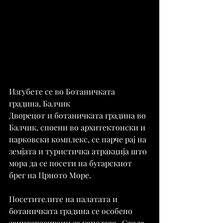
Изгубете се во Ботаничката 
градина, Балчик
Дворецот и ботаничката градина во 
Балчик, споени во архитектонски и 
парковски комплекс, се парче рај на 
земјата и туристичка атракција што 
мора да се посети на бугарскиот 
брег на Црното Море.
Посетителите на палатата и 
ботаничката градина се особено 
заинтересирани за капелата „Стела 