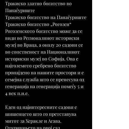
Тракиско златно богатство во 
Панаѓуриште
Тракиско богатство на Панаѓуриште
Тракиско богатство „Рогозен“
Рогозенското богатство може да се 
види во Регионалниот историски 
музеј во Враца, а околу 20 садови се 
во сопственост на Националниот 
историски музеј во Софија. Ова е 
најголемото сребрено богатство 
пронајдено на нашите простори и е 
семејна служба што се пренесува од 
генерација на генерација помеѓу 5 и 
4 век п.н.е.
Еден од најинтересните садови е 
шишенцето што го претставува 
митот за Херакле и Агава. 
Откривањето на овој сад, 