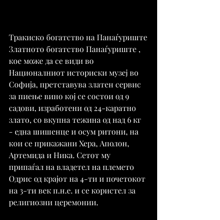
Тракиско богатство на Панаѓуриште
Златното богатство Панаѓуриште , 
кое може да се види во 
Националниот историски музеј во 
Софија, претставува златен сервис 
за пиење вино кој се состои од 9 
садови, изработени од 24-каратно 
злато, со вкупна тежина од над 6 кг 
- една шишенце и осум ритони, на 
кои се прикажани Хера, Аполон, 
Артемида и Ника. Сетот му 
припаѓал на владетел на племето 
Одрис од крајот на 4-ти и почетокот 
на 3-ти век п.н.е. и се користел за 
религиозни церемонии.