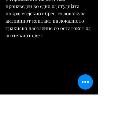
произведен во едно од студијата 
покрај егејскиот брег, го докажува 
активниот контакт на локалното 
тракиско население со остатокот од 
античкиот свет.
Извор:
https://visitmybulgaria.com/
Историја