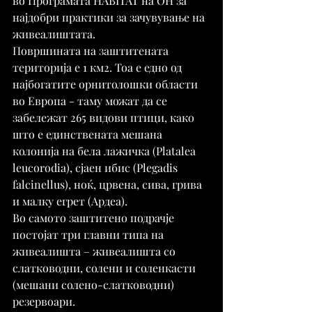
во Програмата HABITAT на ОН за 
најдобри практики за зачувување на 
живеалиштата.
Површината на заштитената 
територија е 1 км2. Тоа е едно од 
најбогатите орнитолошки области 
во Европа - таму можат да се 
забележат 265 видови птици, како 
што е единствената мешана 
колонија на бела лажичка (Platalea 
leucorodia), сјаен ибис (Plegadis 
falcinellus), ноќ, црвена, сива, грива 
и малку егрет (Ардеа).
Во самото заштитено подрачје 
постојат три главни типа на 
живеалишта – живеалишта со 
слатководни, солени и соленкасти 
(мешани солено-слатководни) 
резервоари.