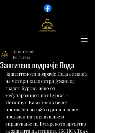
Дело-Скопје
Jul 17, 2024
Заштитено подрачје Пода
Заштитеното подрачје Пода се наоѓа 
на четири километри јужно од 
градот Бургас, лево од 
меѓународниот пат Бургас - 
Истанбул. Како таков беше 
прогласен во 1989 година и беше 
предаден на управување и 
управување на Бугарското друштво 
за заштита на птиците (БСПС). Тоа е 