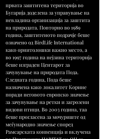
првата заштитена територија во 
Бугарија доделена за управување на 
невладина организација за заштита 
на природата. Повторно во 1989 
година, заштитеното подрачје беше 
означено од BirdLife International 
како орнитолошки важно место, а 
во 1997 година на нејзина територија 
беше изграден Центарот за 
зачувување на природата Пода. 
Следната година, Пода беше 
назначена како локалитет Корине 
поради неговото европско значење 
за зачувување на ретки и загрозени 
видови птици. Во 2003 година, таа 
беше прогласена за мочуриште од 
меѓународно значење според 
Рамсарската конвенција и вклучена 