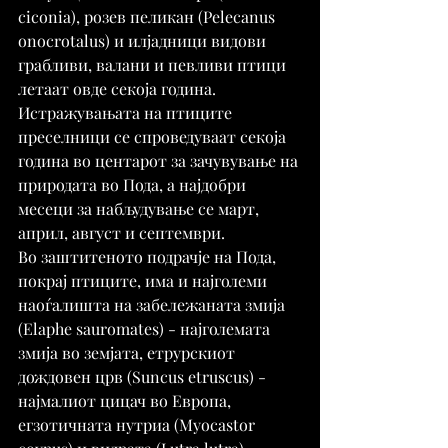
ciconia), розев пеликан (Pelecanus 
onocrotalus) и илјадници видови 
грабливи, валани и певливи птици 
летаат овде секоја година.
Истражувањата на птиците 
преселници се спроведуваат секоја 
година во центарот за зачувување на 
природата во Пода, а најдобри 
месеци за набљудување се март, 
април, август и септември.
Во заштитеното подрачје на Пода, 
покрај птиците, има и најголеми 
наоѓалишта на забележаната змија 
(Elaphe sauromates) - најголемата 
змија во земјата, етрурскиот 
дождовен црв (Suncus etruscus) - 
најмалиот цицач во Европа, 
егзотичната нутриа (Myocastor 