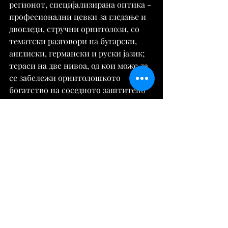
регионот, специјализирана оптика - 
професионални цевки за гледање и 
двогледи, стручни орнитолози, со 
тематски разговори на бугарски, 
англиски, германски и руски јазик; 
тераси на две нивоа, од кои може да 
се забележи орнитолошкото 
богатство на соседното заштитено 
подрачје, бесплатен информативен 
леток за заштитеното подрачје Пода 
на 6 различни јазици, интерактивни 
алатки на отворено - „птичји 
часовник“, „пат на сензации“, 
„кутии за мириси“. “, „изложба на 
гнезда“, „пречистителна станица“ 
итн., специјализирана еко-
маршрута во заштитеното подрачје 
Пода, опремена со засолниште за 
набљудување птици, богата 