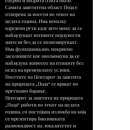
coypus) и видрата (Lutra lutra).
Самата заштитена област Пода е 
отворена за посети во текот на 
целата година. Има неколку 
одредени рути каде што може да се 
набљудуваат неговите пердувести 
жители без да се вознемируваат. 
Има функционално, покриено 
засолниште кое овозможува да се 
набљудува животот на птиците без 
оглед на временските услови.
Посетите на Центарот за заштита 
на природата „Пода“ се вршат по 
претходно барање.
Центарот за заштита на природата 
„Пода“ работи во текот на целата 
година, со постојана изложба на која 
се презентира биолошката 
разновидност на локалитетот и 