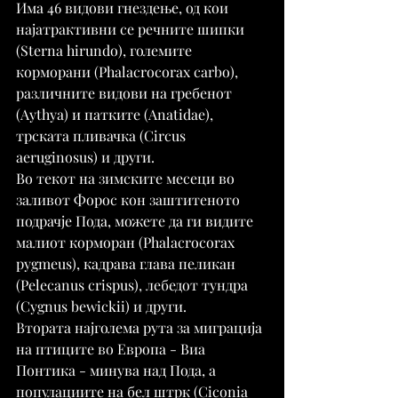
Има 46 видови гнездење, од кои 
најатрактивни се речните шипки 
(Sterna hirundo), големите 
корморани (Phalacrocorax carbo), 
различните видови на гребенот 
(Aythya) и патките (Anatidae), 
трската пливачка (Circus 
aeruginosus) и други.
Во текот на зимските месеци во 
заливот Форос кон заштитеното 
подрачје Пода, можете да ги видите 
малиот корморан (Phalacrocorax 
pygmeus), кадрава глава пеликан 
(Pelecanus crispus), лебедот тундра 
(Cygnus bewickii) и други.
Втората најголема рута за миграција 
на птиците во Европа - Виа 
Понтика - минува над Пода, а 
популациите на бел штрк (Ciconia 