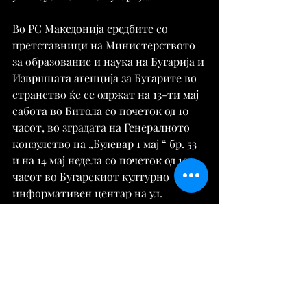
Во РС Македонија средбите со 
претставници на Министерството 
за образование и наука на Бугарија и 
Извршната агенција за Бугарите во 
странство ќе се одржат на 13-ти мај 
сабота во Битола со почеток од 10 
часот, во зградата на Генералното 
конзулство на „Булевар 1 мај “ бр. 53 
и на 14 мај недела со почеток од 10 
часот во Бугарскиот културно 
информативен центар на ул. 
„Никола Вапцаров“ бр. 6 во Скопје.
Извор:
https://tribuna.mk/zapochna-
kampanjata-za-kandidat-studentite-
od-bugarskite-zaednici-vo-stranstvo/
Вести