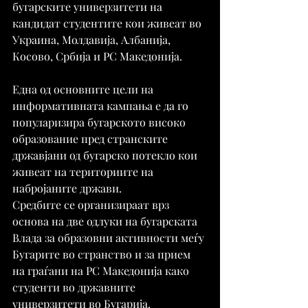
бугарските универзитети на 
кандидат студентите кои живеат во 
Украина, Молдавија, Албанија, 
Косово, Србија и РС Македонија.
Една од основните цели на 
информативната кампања е да го 
популаризира бугарското високо 
образование пред странските 
државјани од бугарско потекло кои 
живеат на териториите на 
набројаните држави.
Средбите се организираат врз 
основа на две одлуки на бугарската 
Влада за образовни активности меѓу 
Бугарите во странство и за прием 
на граѓани на РС Македонија како 
студенти во државните 
универзитети во Бугарија.