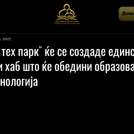
Дом
, 2025
 тех парк“ ќе се создаде един
 хаб што ќе обедини образова
хнологија