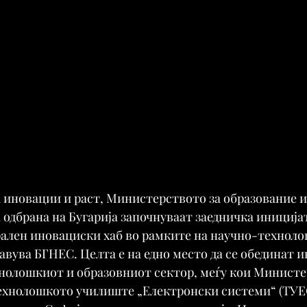
иновации и раст, Министерството за образование и 
одбрана на Бугарија започнуваат заедничка иницијат
рален иновациски хаб во рамките на научно-техноло
јавува БГНЕС. Целта е на едно место да се обединат 
нолошкиот и образовниот сектор, меѓу кои Министе
Технолошкото училиште „Електронски системи“ (ТУЕС