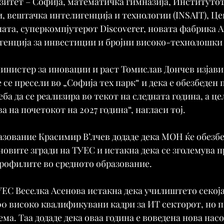
итет – Софија, математичка гимназија, Институтот 
, вештачка интелигенција и технологии (INSAIT), Це
ата, суперкомпјутерот Discoverer, новата фабрика A
агенција за инвестиции и бројни високо-технолошк
нистер за иновации и раст Томислав Дончев изјави 
се пресели во „Софија тех парк“ и дека е обезбеден 
еба да се реализира во текот на следната година, а це
а на почетокот на 2027 година“, нагласи тој.
зование Красимир В’лчев додаде дека МОН ќе обезбед
новите згради на ТУЕС и истакна дека се зголемува п
рофилите во средното образование.
ЕС Веселка Асенова истакна дека училиштето секоја
00 високо квалификувани кадри за ИТ секторот, но п
ма. Таа додаде дека оваа година е воведена нова насо