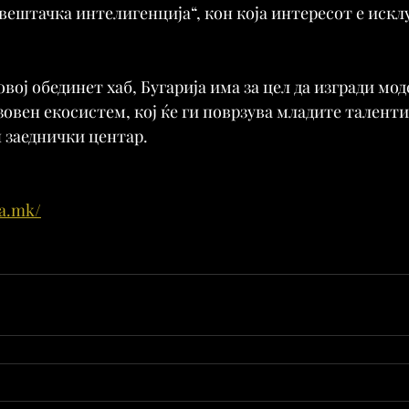
ештачка интелигенција“, кон која интересот е искл
вој обединет хаб, Бугарија има за цел да изгради мод
овен екосистем, кој ќе ги поврзува младите таленти,
 заеднички центар.
na.mk/