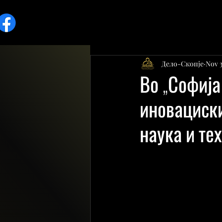
Дело-Скопје
Nov 3
Во „Софија
иновациски
наука и те