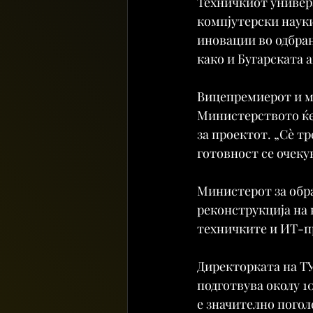
Техничкиот универз
компјутерски науки
иновации во одбран
како и Бугарската 
Вицепремиерот и ми
Министерството ќе 
за проектот. „Сè тр
готовност се очекув
Министерот за обра
реконструкција на 
техничките и ИТ-п
Директорката на ТУ
подготвува околу 1
е значително поголе