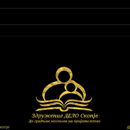
копје
d