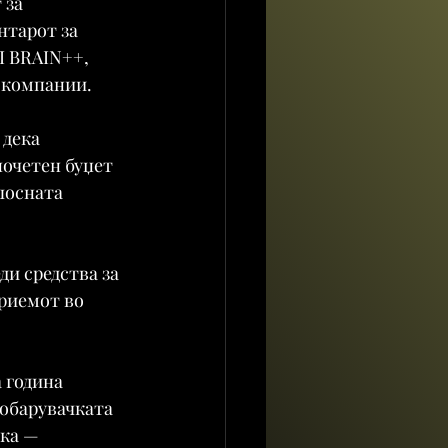
за 
нтарот за 
I BRAIN++, 
и компании.
дека 
почетен буџет 
лосната 
и средства за 
риемот во 
 година 
обарувачката 
ка — 