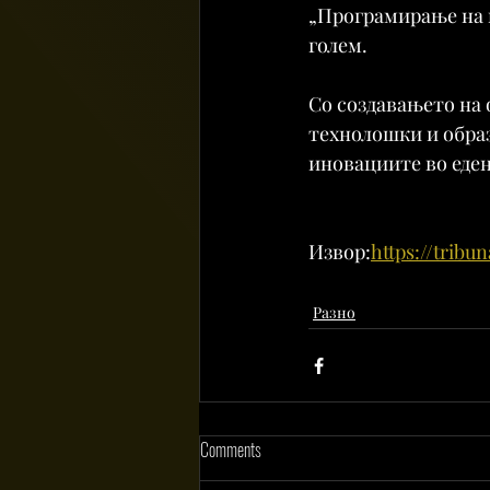
„Програмирање на в
голем.
Со создавањето на о
технолошки и образ
иновациите во еден
Извор:
https://tribu
Разно
Comments