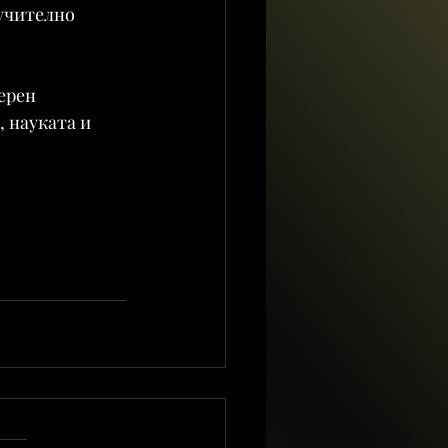
учително 
ерен 
 науката и 