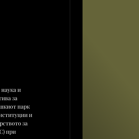
наука и 
ива за 
шкиот парк 
институции и 
рството за 
) при 