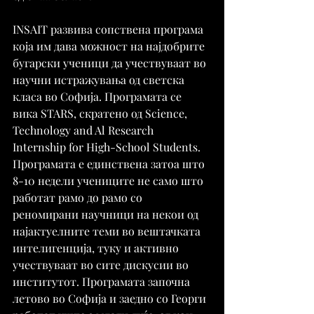
INSAIT развива сопствена програма 
која им дава можност на најдобрите 
бугарски ученици да учествуваат во 
научни истражувања од светска 
класа во Софија. Програмата се 
викa STARS, скратено од Science, 
Technology and Al Research 
Internship for High-School Students. 
Програмата е единствена затоа што 
8-10 недели учениците не само што 
работат рамо до рамо со 
реномирани научници на некои од 
најактуелните теми во вештачката 
интелигенција, туку и активно 
учествуваат во сите дискусии во 
институтот. Програмата започна 
летово во Софија и заедно со Георги 