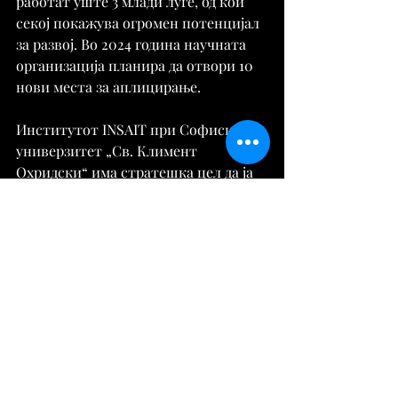
работат уште 3 млади луѓе, од кои 
секој покажува огромен потенцијал 
за развој. Во 2024 година научната 
организација планира да отвори 10 
нови места за аплицирање.
Институтот INSAIT при Софискиот 
универзитет „Св. Климент 
Охридски“ има стратешка цел да ја 
претвори Бугарија во водечки 
центар за истражување и иновации 
во областа на информатиката и 
вештачката интелигенција. Пред 
само еден месец, институтот стана 
дел од ELLIS – водечката европска 
иницијатива за вештачка 
интелигенција. Со ова Бугарија 
стана првата земја во Источна 
Европа која се приклучи на 