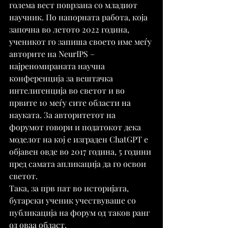
голема вест поврзана со младиот 
научник. По напорната работа, која 
започна во летото 2022 година, 
ученикот го запиша своето име меѓу 
авторите на NeurIPS – 
најреномираната научна 
конференција за вештачка 
интелигенција во светот и во 
првите 10 меѓу сите области на 
науката. За авторитетот на 
форумот говори и податокот дека 
моделот на кој е изграден ChatGPT е 
објавен овде во 2017 година, 5 години 
пред самата апликација да го освои 
светот.
Така, за прв пат во историјата, 
бугарски ученик учествуваше со 
публикација на форум од таков ранг 
од оваа област.