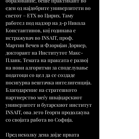
образование, беше практикант во 
еден од најдобрите универзитети во 
светот – ЕТХ во Цирих. Таму 
работел под надзор на д-р Никола 
Константинов, кој годинава е 
истражувач во INSAIT, проф. 
Мартин Вечев и Флоријан Дорнер, 
докторант на Институтот Макс-
Планк. Темата на праксата е развој 
на нови алгоритми за споделување 
податоци со цел да се создаде 
посигурна вештачка интелигенција. 
Благодарение на стратешкото 
партнерство меѓу швајцарскиот 
универзитет и бугарскиот институт 
INSAIT, ова лето Георги продолжува 
со својата работа во Софија.
Пред неколку дена дојде првата 