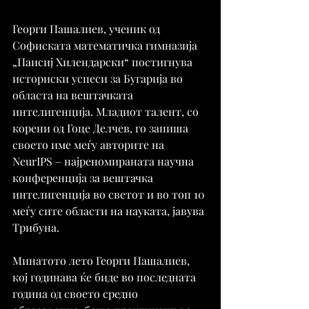
Георги Пашалиев, ученик од 
Софиската математичка гимназија 
„Паисиј Хилендарски“ постигнува 
историски успеси за Бугарија во 
областа на вештачката 
интелигенција. Младиот талент, со 
корени од Гоце Делчев, го запиша 
своето име меѓу авторите на 
NeurIPS – најреномираната научна 
конференција за вештачка 
интелигенција во светот и во топ 10 
меѓу сите области на науката, јавува 
Трибуна.
Минатото лето Георги Пашалиев, 
кој годинава ќе биде во последната 
година од своето средно 