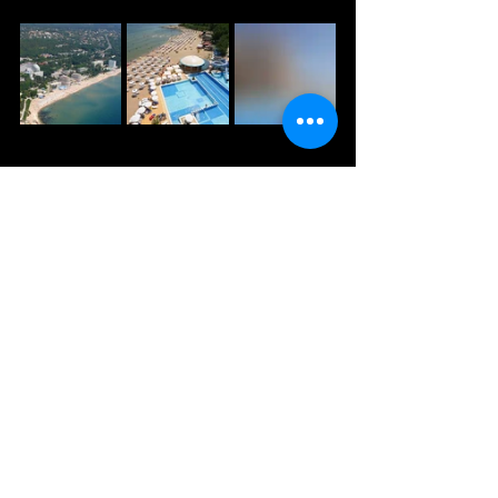
Извор:
https://bulgariatravel.org/
Природни убавини
Comments
Write a comment...