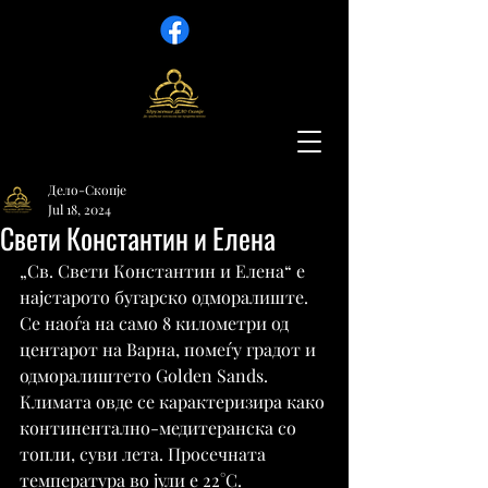
Дело-Скопје
Jul 18, 2024
Свети Константин и Елена
„Св. Свети Константин и Елена“ е 
најстарото бугарско одморалиште. 
Се наоѓа на само 8 километри од 
центарот на Варна, помеѓу градот и 
одморалиштето Golden Sands. 
Климата овде се карактеризира како 
континентално-медитеранска со 
топли, суви лета. Просечната 
температура во јули е 22°C.