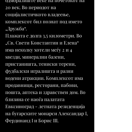
одморалиште веќе на почетокот на 
20 век. Во периодот на 
социјалистичкото владеење, 
комплексот бил познат под името 
„Дружба“.
Плажата е долга 3,5 километри. Во 
„Св. Свети Константин и Елена“ 
има неколку хотели меѓу 2 и 4 
ѕвезди, минерални базени, 
пристаништа, тениски терени, 
фудбалски игралишта и разни 
водени атракции. Комплексот има 
продавници, ресторани, пабови, 
пошта, аптека и здравствен дом. Во 
близина се наоѓа палатата 
Евксиноград - летната резиденција 
на бугарските монарси Александар I, 
Фердинанд I и Борис III.