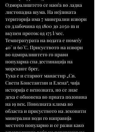
Одморалиштето се наоѓа во ладна 
листопадна шума. На нејзината 
територија има 7 минерални извори 
со длабочина од 1800 до 2050 m и 
вкупен проток од 175 l/sec. 
Температурата на водата е помеѓу 
40° и 60°C. Присуството на извори 
во одморалиштето го прави 
популарна спа дестинација на 
морскиот брег.
Тука е и стариот манастир „Св. 
Свети Константин и Елена“, чија 
историја е непозната, но се знае 
дека е обновена во првата половина 
на 19 век. Поволната клима во 
областа и присуството на лековити 
минерални води го направија 
местото популарно и се разви како 