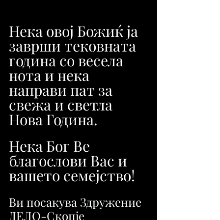
Нека овој Божиќ ја 
заврши тековната 
година со весела 
нота и нека 
направи пат за 
свежа и светла 
Нова Година.
Нека Бог Ве 
благослови Вас и 
вашето семејство!
Ви посакува Здружение 
ДЕЛО-Скопје