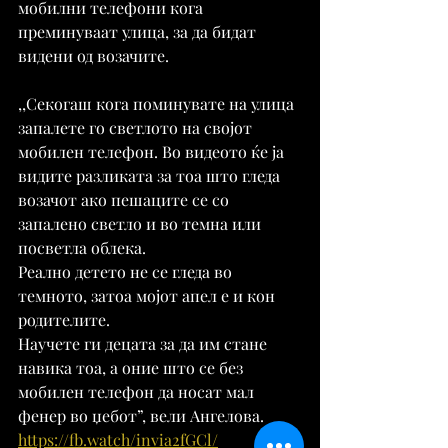
мобилни телефони кога 
преминуваат улица, за да бидат 
видени од возачите.
,,Секогаш кога поминувате на улица 
запалете го светлото на својот 
мобилен телефон. Во видеото ќе ја 
видите разликата за тоа што гледа 
возачот ако пешаците се со 
запалено светло и во темна или 
посветла облека.
Реално детето не се гледа во 
темното, затоа мојот апел е и кон 
родителите.
Научете ги децата за да им стане 
навика тоа, а оние што се без 
мобилен телефон да носат мал 
фенер во џебот”, вели Ангелова.
https://fb.watch/invia2fGCl/