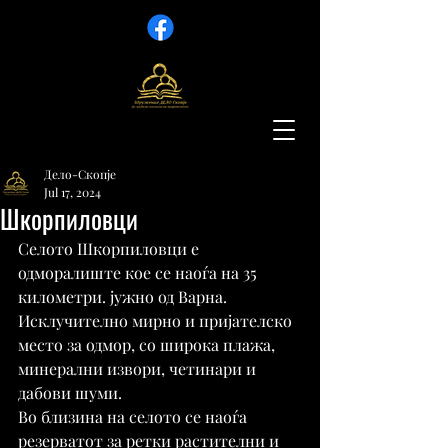
Дело-Скопје
Jul 17, 2024
Шкорпиловци
Селото Шкорпиловци е 
одморалиште кое се наоѓа на 35 
километри. јужно од Варна. 
Исклучително мирно и пријателско 
место за одмор, со широка плажа, 
минерални извори, четинари и 
дабови шуми.
Во близина на селото се наоѓа 
резерватот за ретки растителни и 