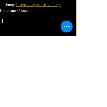
Извор:
https://bulgariatravel.org/
Природни убавини
Comments
Write a comment...
deloskopje@gmail.com