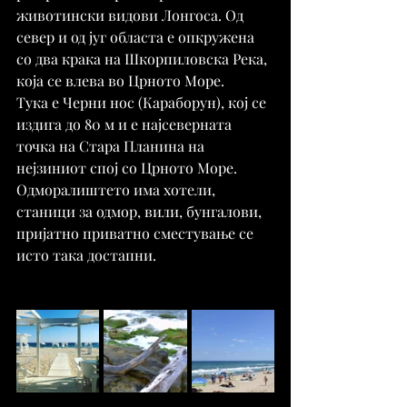
животински видови Лонгоса. Од 
север и од југ областа е опкружена 
со два крака на Шкорпиловска Река, 
која се влева во Црното Море.
Тука е Черни нос (Караборун), кој се 
издига до 80 м и е најсеверната 
точка на Стара Планина на 
нејзиниот спој со Црното Море.
Одморалиштето има хотели, 
станици за одмор, вили, бунгалови, 
пријатно приватно сместување се 
исто така достапни.