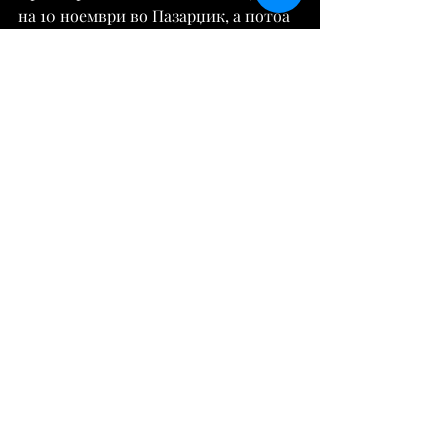
на 10 ноември во Пазарџик, а потоа 
изданието ќе биде претставено и во 
сите градови по трасата на 
родопската теснолинејка.
Извор:
https://tribuna.mk/
Разно
Историја
Comments
Write a comment...