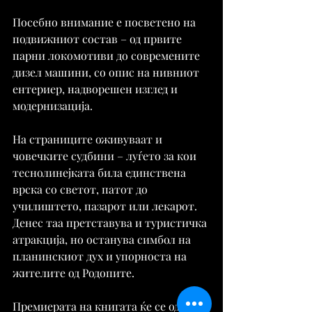
Посебно внимание е посветено на 
подвижниот состав – од првите 
парни локомотиви до современите 
дизел машини, со опис на нивниот 
ентериер, надворешен изглед и 
модернизација.
На страниците оживуваат и 
човечките судбини – луѓето за кои 
теснолинејката била единствена 
врска со светот, патот до 
училиштето, пазарот или лекарот. 
Денес таа претставува и туристичка 
атракција, но останува симбол на 
планинскиот дух и упорноста на 
жителите од Родопите.
Премиерата на книгата ќе се одржи 