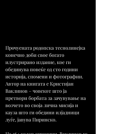
Прочуената родопска теснолинејка 
конечно доби свое богато 
илустрирано издание, кое ги 
обединува повеќе од сто години 
историја, спомени и фотографии. 
Автор на книгата е Кристијан 
Ваклинов – човекот што ја 
претвори борбата за зачувување на 
возчето во своја лична мисија и 
кауза што ги обедини илјадници 
луѓе, јавува Пиринско.
На 364 колор страници, Ваклинов го 