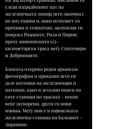
следи изградбениот пат на 
железничката линија што започнал 
во 1915 година и, иако исполнет со 
прекини и тешкотии, засекогаш ги 
поврзал Родопите, Рила и Пирин 
преку живописната 125-
километарска траса меѓу Септември 
и Добриниште.
Книгата открива редки архивски 
фотографии и приказни што ги 
дале потомци на железничари и 
патници, како и детални описи на 
сите станици по трасата – некои 
веќе затворени, други со нови 
имиња. Меѓу нив е и највисоката 
железничка станица на Балканот – 
Аврамово.