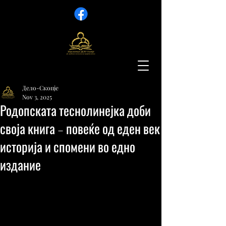
Дело-Скопје
Nov 3, 2025
Родопската теснолинејка доби
своја книга – повеќе од еден век
историја и спомени во едно
издание