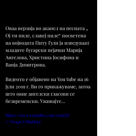
Оваа верзија во акапел на песната „ 
Ој ти пиле, славеј пиле“ посветена 
на војводата Питу Гули ја изведуваат 
младите бугарски пејачки Марија 
Ангелова, Христина Јосифова и 
Ванја Димитрова.
Видеото е објавено на You tube на 16 
јули 2019 г. Ви го прикажуваме, затоа 
што овие ангелски гласови се 
безвременски. Уживајте…
https://www.youtube.com/watch?
v=Nvq4CGMuHqw