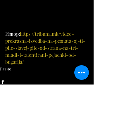
Извор:
https://tribuna.mk/video-
prekrasna-izvedba-na-pesnata-oj-ti-
pile-slavej-pile-od-strana-na-tri-
mladi-i-talentirani-pejachki-od-
bugarija/
Разно
Comments