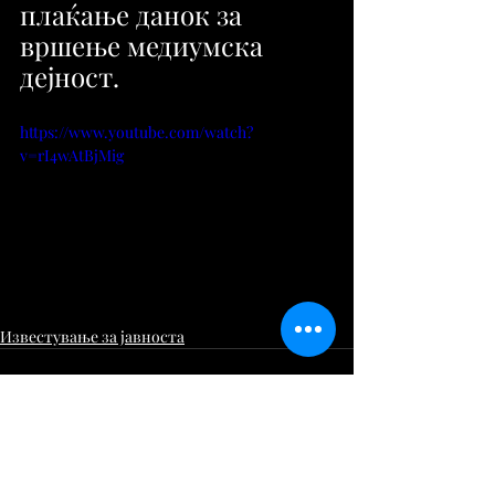
плаќање данок за 
вршење медиумска 
дејност.
https://www.youtube.com/watch?
v=rI4wAtBjMig
Известување за јавноста
Comments