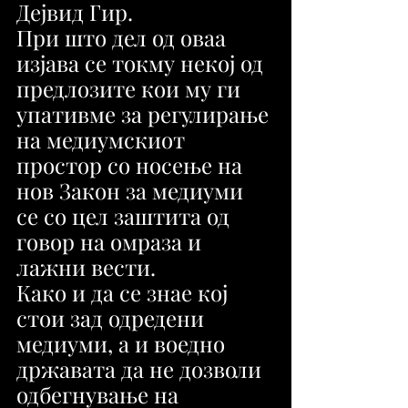
Дејвид Гир.
При што дел од оваа 
изјава се токму некој од 
предлозите кои му ги 
упативме за регулирање 
на медиумскиот 
простор со носење на 
нов Закон за медиуми 
се со цел заштита од 
говор на омраза и 
лажни вести. 
Како и да се знае кој 
стои зад одредени 
медиуми, а и воедно 
државата да не дозволи 
одбегнување на 