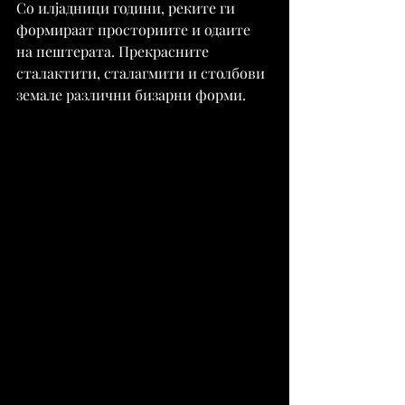
Со илјадници години, реките ги 
формираат просториите и одаите 
на пештерата. Прекрасните 
сталактити, сталагмити и столбови 
земале различни бизарни форми.