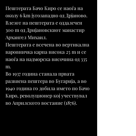
Пештерата Бачо Киро се наоѓа на 
околу 6 km југозападно од Дрјаново. 
Влезот на пештерата е оддалечен 
300 m од Дријановскиот манастир 
Архангел Михаил.
Пештерата е всечена во вертикална 
варовничка карпа висока 25 m и се 
наоѓа на надморска височина од 335 
m.
Во 1937 година станала првата 
развиена пештера во Бугарија, а во 
1940 година го добила името по Бачо 
Киро, револуционер кој учествувал 
во Априлското востание (1876).