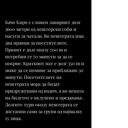
Бачо Киро е сложен лавиринт долг 
3600 метри од пештерски соби и 
пасуси за чатали. Во пештерата има 
два правци за посетителите. 
Првиот е долг околу 700 m и 
потребни се 70 минути за да се 
покрие. Краткиот пат е долг 350 m и 
може да се помине за приближно 30 
минути. Посетителите на 
пештерата мора да бидат 
придружувани од водич, а во цената 
на билетот е вклучено и предавање. 
Долгите тури околу пештерата се 
достапни само за групи од најмалку 
15 лица.