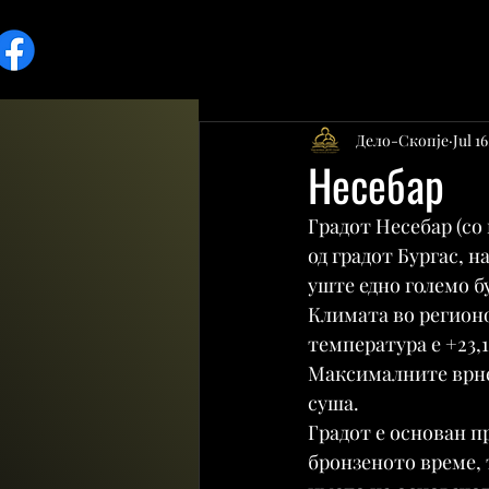
Дело-Скопје
Jul 1
Несебар
Градот Несебар (со 
од градот Бургас, н
уште едно големо б
Климата во регионо
температура е +23,
Максималните врнеж
суша.
Градот е основан пр
бронзеното време, 