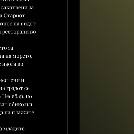
 закотвени за 
на Стариот 
днос на видот 
и ресторани во 
то за 
а на морето, 
 наоѓа во 
местени и 
а градот се 
 Несебар, но 
ват обиколка 
да на плажите. 
а младите 