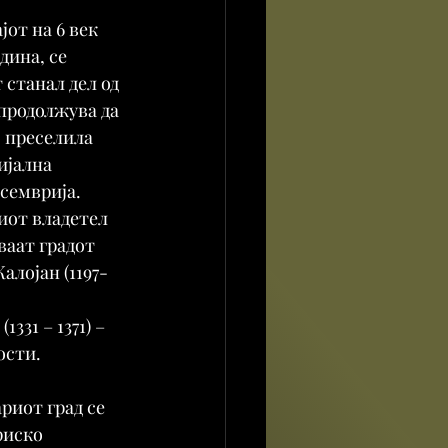
от на 6 век 
дина, се 
 станал дел од 
продолжува да 
 преселила 
ијална 
семврија. 
иот владетел 
ваат градот 
алојан (1197-
31 – 1371) – 
ости.
риот град се 
риско 