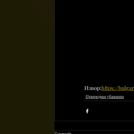
Извор:
https://bulgar
Природни убавини