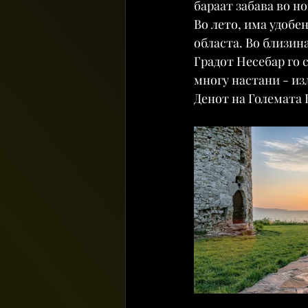
бараат забава во н
Во лето, има удобе
областа. Во близин
Градот Несебар го с
многу настани - изл
Денот на Големата 