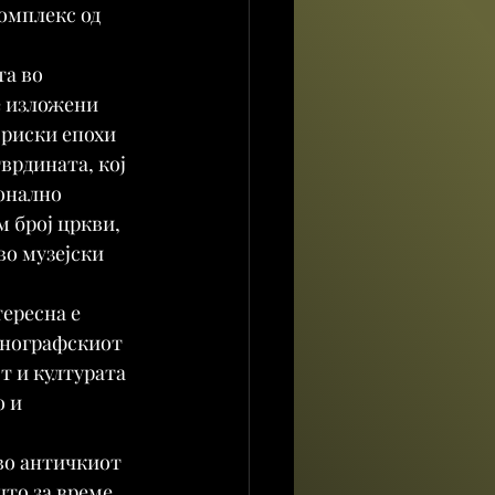
омплекс од 
а во 
е изложени 
риски епохи 
врдината, кој 
онално 
м број цркви, 
во музејски 
тересна е 
тнографскиот 
т и културата 
 и 
во античкиот 
што за време 