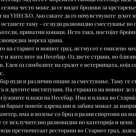
 сезона често може да се видат бродови за крстарење
от на УНЕСКО. Ако сакате да го почувствувате духот 
 останете таму - се нуди разновидно сместување во о
 хотели, приватни конаци. Исто така, постојат бројн
извонредна морска храна.
о на стариот и новиот град, истмусот е омилено мес
е и жителите на Несебар. Од двете страни, во близин
 Еден од симболите на градот е ветерницата, која се
с.
бар нуди и различни опции за сместување. Таму се с
та и другите институции. На страната на новиот дел н
и јужните плажи на Несебар. Има и плажа во Старија
кои бараат повеќе адреналин и забава можат да напра
коптер, има и возење со брод и разни спортови на во
т се исклучително разновидни по категорија и цени. 
ди претпочитаат ресторани во Стариот град, додек