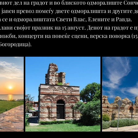
овиот дел на градот и во блиското одморалиште Сонче
н јавен превоз помеѓу двете одморалишта и другите д
а се и одморалиштата Свети Влас, Елените и Равда.
лави својот празник на 15 август. Денот на градот е п
ожби, концерти на повеќе сцени, верска поворка (15 
Богородица).