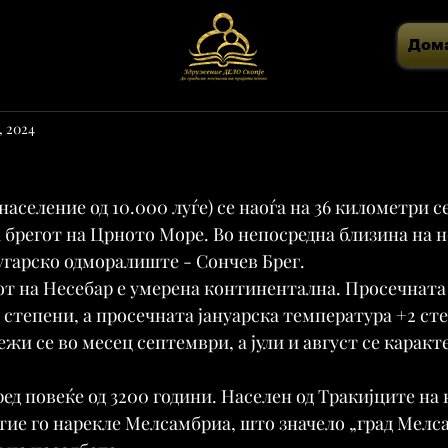
Дом
6, 2024
население од 10.000 луѓе) се наоѓа на 36 километри 
а брегот на Црното Море. Во непосредна близина на не
угарско одморалиште - Сончев Брег.
т на Несебар е умерена континентална. Просечната 
1 степени, а просечната јануарска температура +2 сте
и се во месец септември, а јули и август се каракт
ед повеќе од 3200 години. Населен од Тракијците на к
тие го нарекле Мелсамбриа, што значело „град Мелсас