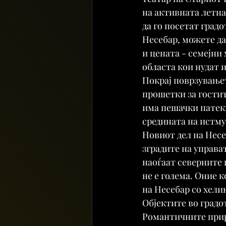
на активната летна
да го посетат град
Несебар, можете да
и цената - семејни
областа кои нудат 
Покрај поврзувањет
прошетки за гостит
има пешачки патеки.
средината на истму
Новиот дел на Несе
зградите на управа
наоѓаат северните 
не е голема. Оние 
на Несебар со хели
Објектите во градо
Романтичните приро