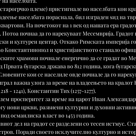
 на населбата.
старогрчко племе) пристигнале во населбата кон крај
адеење населбата пораснала, бил изграден ѕид на твр
вартови. На почетокот на 1 век од нашата ера градот
 Потоа почнаа да го нарекуваат Месемврија. Градот 
ки и културен центар. Откако Римската империја го
 во Константинопол и христијанството станало офиц
нските храмови почнале енергично да се градат во Ме
д Првата бугарска држава во 812 година, кога бугарск
Словените кои се населиле овде почнале да го нареку
грал важна улога за време на владеењето на кралот К
1218 - 1241), Константин Тих (1257-1277).
ем просперитет за време на царот Иван Александар (13
гу нови цркви, развиени културни и духовни активн
под османлиска власт во 1453 година.
виот дел на градот се разделени со тесен истмус. Ста
стров. Поради своето исклучително културно и исто