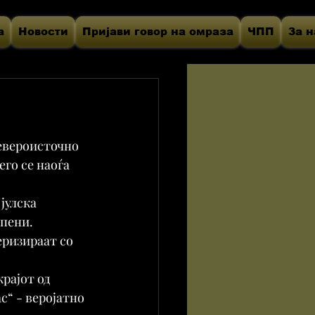
а
Новости
Пријави говор на омраза
ЧПП
За н
североисточно 
го се наоѓа 
јулска 
пени. 
еризираат со 
рајот од 
“ - веројатно 