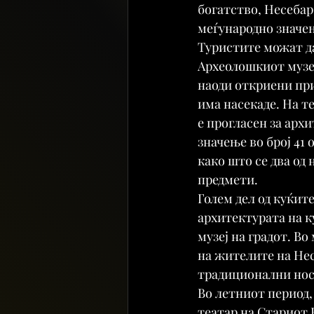
богатство, Несебар
меѓународно значењ
Туристите можат да
Археолошкиот музеј
наоди откриени пр
има насекаде. На те
е прогласен за арх
значење во број 41 
како што се два од 
предмети.
Голем дел од куќите
архитектурата на к
музеј на градот. Во
на жителите на Нес
традиционални нос
Во летниот период,
театар на Стариот 