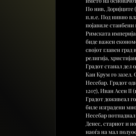
името на основачот
По нив, Доријците (
п.н.е. Под нивно вл
појавиле станбени к
Римската империја.
биде важен економс
својот главен град
религија, христија
Градот станал дел о
Кан Крум го зазел. 
Несебар. Градот оди
1207), Иван Асен II (
Градот доживеал гол
биле изградени мно
Несебар потпаднал 
Денес, стариот и но
наоѓа на мал полуо