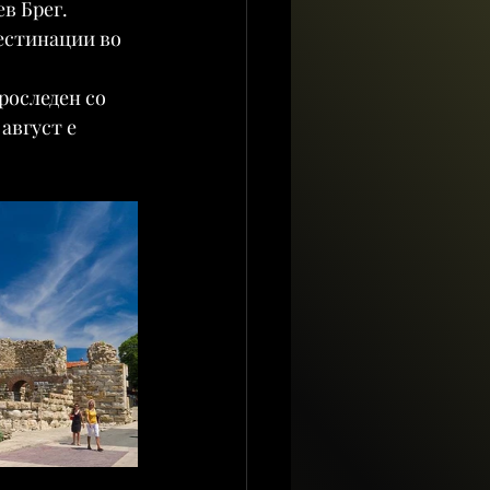
в Брег.
естинации во 
роследен со 
август е 