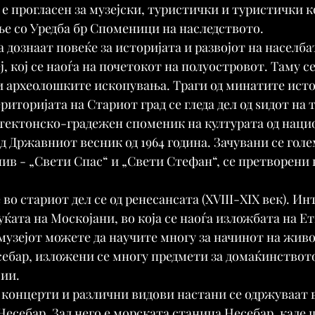
 е прогласен за музејски, туристички и туристички к
е со Уредба бр Споменици на наследството.
 дознаат повеќе за историјата и развојот на населбат
, кој се наоѓа на почетокот на полуостровот. Таму с
и археолошките ископувања. Траги од минатите исто
риторијата на Стариот град се гледа дел од ѕидот на т
итектонско-градежен споменик на културата од наци
од Државниот весник од 1964 година. Зачувани се голе
нив - „Свети Спас“ и „Свети Стефан“, се претворени 
 во стариот дел се од ренесансата (XVIII-XIX век). Ин
уќата на Москојани, во која се наоѓа изложбата на Е
 музејот можете да научите многу за начинот на живо
ебар, изложени се многу предмети за домаќинството
ии.
 концерти и различни видови настани се одржуваат 
Несебар. Зад него е морската станица Несебар, каде 