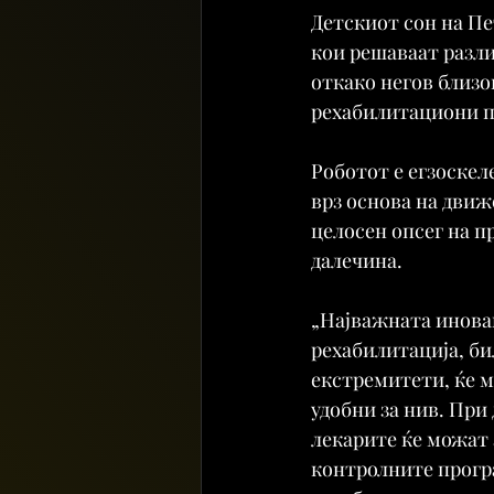
Детскиот сон на Пе
кои решаваат разли
откако негов близо
рехабилитациони п
Роботот е егзоскеле
врз основа на движ
целосен опсег на п
далечина.
„Најважната иновац
рехабилитација, би
екстремитети, ќе м
удобни за нив. При
лекарите ќе можат 
контролните програ