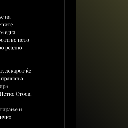
е на 
ените 
е една 
оти во исто 
во реално 
, лекарот ќе 
а прашања 
ира 
 Петко Стоев.
тирање и 
ичко 