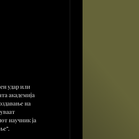
ен удар или 
ата академија 
оздавање на 
уваат 
от научник ја 
ње“.