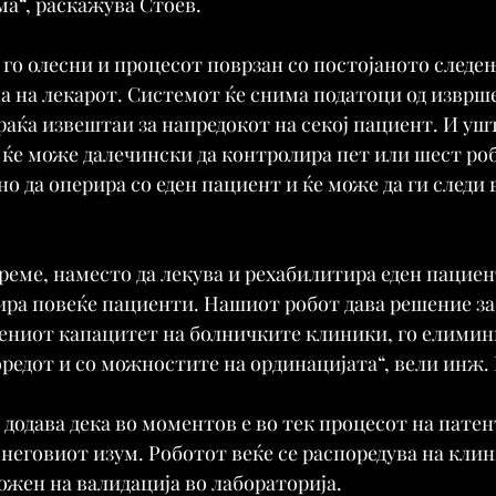
а“, раскажува Стоев.
 го олесни и процесот поврзан со постојаното следењ
а на лекарот. Системот ќе снима податоци од изврш
раќа извештаи за напредокот на секој пациент. И ушт
 ќе може далечински да контролира пет или шест роб
о да оперира со еден пациент и ќе може да ги следи 
време, наместо да лекува и рехабилитира еден пациент
ира повеќе пациенти. Нашиот робот дава решение з
чениот капацитет на болничките клиники, го елимин
редот и со можностите на ординацијата“, вели инж.
додава дека во моментов е во тек процесот на патен
еговиот изум. Роботот веќе се распоредува на клин
ожен на валидација во лабораторија.