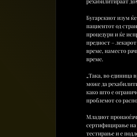
рехабилитираат дом
Бугарскиот изум ќе
пациентот од стран
процедури и ќе исп
предност – лекарот
време, наместо рачн
време.
„Така, во единица 
може да рехабилит
како што е ограни
проблемот со распо
Младиот пронаоѓач 
сертифицирање на н
тестирање и е подл