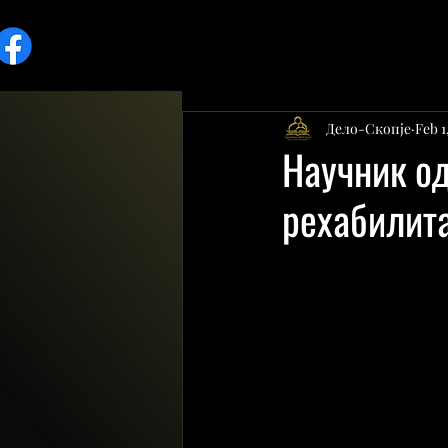
Дело-Скопје
Feb 1
Научник од
рехабилита