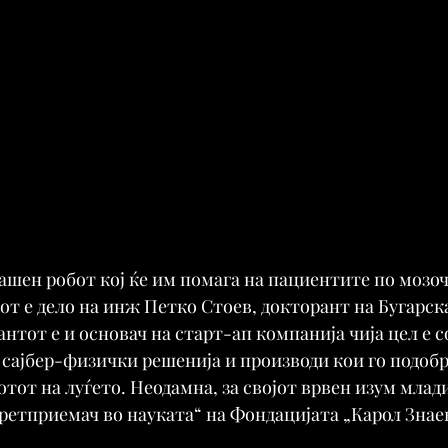
ашен робот кој ќе им помага на пациентите по мозоч
от е дело на инж Петко Стоев, докторант на Бугарск
антот е и основач на старт-ап компанија чија цел е с
сајбер-физички решенија и производи кои го подобр
тот на луѓето. Неодамна, за својот врвен изум млади
ретприемач во науката“ на Фондацијата „Карол Знае