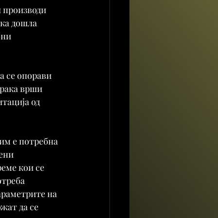
и производи 
ка дошла 
ни 
а се опорави 
 рака врши 
тација од 
им е потребна 
ени 
еме кои се 
отреба 
араметрите на 
жат да се 