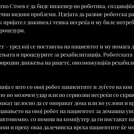
тко Стоев е да биде инженер по роботика, создавајќ
чни видови проблеми. Идејата да развие роботска ра
к пријател доживеал тешка несреќа и му биле потреб
роцедури.
т – уред кој се поставува на пациентот и му помага д
ењата и процедурите за рехабилитација. Роботската
риродни движења на рацете, овозможувајќи рехабили
ија е што со овој робот пациентите и луѓето на кои 
ло по мозочен удар или по сериозни несреќи со скрш
ожат целосно да се опорават дома или во услови и вр
 давањето на овој робот на пациентот за домашна уп
автономно, со помош на компјутер да ги постават п
ми и преку оваа далечинска врска пациентите ќе мо