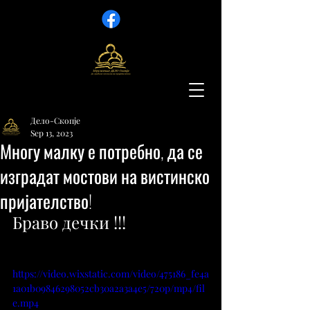
Дело-Скопје
Sep 13, 2023
Многу малку е потребно, да се
изградат мостови на вистинско
пријателство!
Браво дечки !!! 
https://video.wixstatic.com/video/475186_fe4a
1a01b09846298052cb30a2a3a4e5/720p/mp4/fil
e.mp4