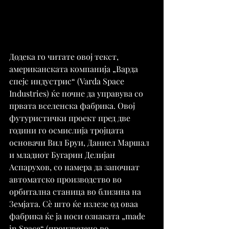
Додека го читате овој текст, 
американската компанија „Варда 
спејс индустрис“ (Varda Space 
Industries) ќе почне да управува со 
првата вселенска фабрика. Овој 
футуристички проект пред две 
години го осмислија тројцата 
основачи Вил Бруи, Даниел Маршал 
и младиот Бугарин Делијан 
Аспарухов, со намера да започнат 
автоматско производство во 
орбитална станица во близина на 
Земјата. Сè што ќе излезе од оваа 
фабрика ќе ја носи ознаката „made 
in Space“ (произведено во 