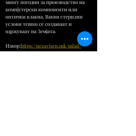
многу погодни за производство на 
компјутерски компоненти или 
оптички влакна. Вакви стерилни 
услови тешко се создаваат и 
одржуваат на Земјата.
Извор:
https://nezavisen.mk/mlad-
bugarin-roditelite-go-odnele-vo-sad-
so-600-dolari-vo-dzheb-sega-lansira-
fabrika-vo-vselenata/
Разно
Comments