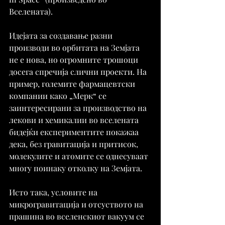
Вселената).
Идејата за создавање разни 
производи во орбитата на Земјата 
не е нова, но огромните трошоци 
досега спречија слични проекти. На 
пример, големите фармацевтски 
компании како „Мерк“ се 
заинтересирани за производство на 
лекови и хемикалии во вселената 
бидејќи експериментите покажаа 
дека, без гравитација и притисок, 
молекулите и атомите се однесуваат 
многу поинаку отколку на Земјата.
Исто така, условите на 
микрогравитација и отсуството на 
прашина во вселенскиот вакуум се 