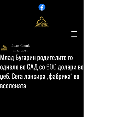
Дело-Скопје
Jun 12, 2023
Млад Бугарин родителите го
однеле во САД со 600 долари во
џеб. Сега лансира „фабрика“ во
вселената