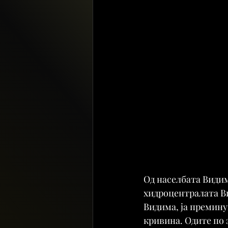
Од населбата Видима
хидроцентралата Ви
Видима, ја премину
кривина. Одите по 