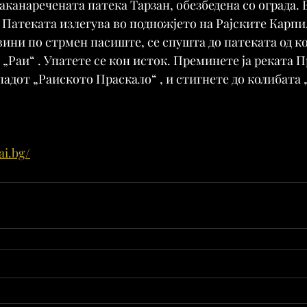
канаречената патека Тарзан, обезбедена со ограда. В
Патеката излегува во подножјето на Рајските Карпи, 
ини по стрмен пасиште, се спушта до патеката од к
„Раи“ . Упатете се кон исток. Преминете ја реката П
адот „Раиското Праскало“ , и стигнете до колибата 
ai.bg/