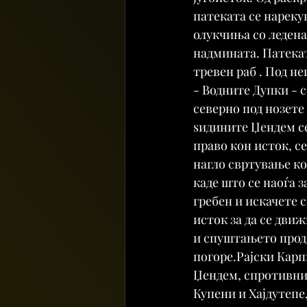
патеката се нареку
олукчиња со ледена
надмината. Патекат
тревен раб . Под не
- Водните Дупки - с
северно под нозете 
ѕидините Џендем се
право кон исток, с
нагло свртување ко
каде што се наоѓа 
гребен и искачете с
исток за да се дви
и спуштањето продо
погоре.Рајски Карпи
Џендем, спротивнит
Купени и Хајдутепе,