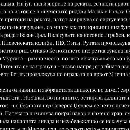
има. На југ, над изворите на реката, се наоѓа врвот
 а на исток се пошумените ридови Малак и Гољам Ос
е притоки на реката, патот завршува со свртувачка з
рмно искачување , со многу кратки кривини низ бук
 ридот Базов Дјал. Излегувате на неговиот гребен, к
а Плевенската колиба , ПЕСС итн. Рутата продолжува 
 истиот рид. Откако ќе поминете низ ретка букова шу
а Мургата - рамно место, по што искачувањето кон ј
Патеката се разгранува - право напред столбната озн
рвот Ботев продолжува по оградата на врвот Млечна 
асна од лавини и забранета за движење во зима ) свр
сиштата . На запад, во низините, останува долината н
ок - во бездната под Северна Џендем се петте почет
. Патеката поминува покрај извор и камено трло, см
ала наклонета ливада и незабележливо се искачува н
сницата до Млечна чал, до седлото кај засолништето 