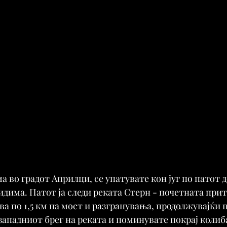
 во градот Априлци, се упатувате кон југ по патот д
дима. Патот ја следи реката Стерн - почетната прит
ва по 1,5 км на мост и разгранувања, продолжувајќи п
западниот брег на реката и поминувате покрај колиб