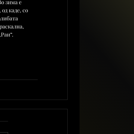
о зима е 
од каде, со 
олибата 
раскална, 
„Раи“.