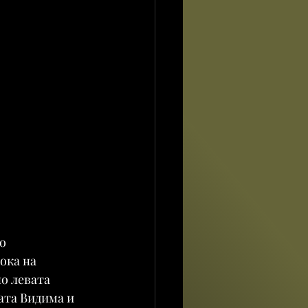
о 
ока на 
о левата 
ата Видима и 