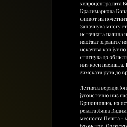
хидроцентралата Вид
Кралимаркова Копа,
сливот на почетнит
Започнува многу ст
источната падина на
наоѓаат зградите н
искачува кон југ по
стигнува до област
низ коси пасишта. 
зимската рута до в
Летната верзија (оп
југоисточно низ па
Кривинишка, на ист
реката Љава Видима
месноста Пешта - м
југоисток. Од раскр