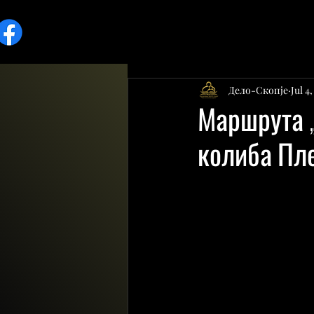
Дело-Скопје
Jul 4
Маршрута „
колиба Пле