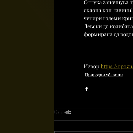
Оттука започнува та
склона кон лавини! 
четири големи крив
Левски до колибата 
формирана од водоп
Извор:
https://opozn
Природни убавини
Comments