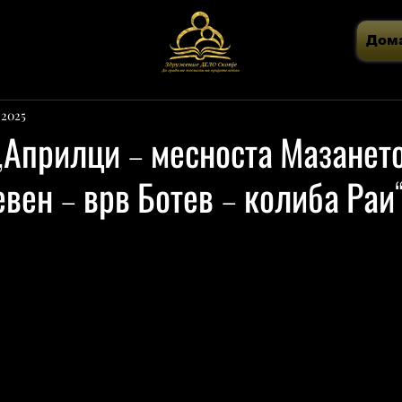
Дом
, 2025
Априлци – месноста Мазането
вен – врв Ботев – колиба Раи