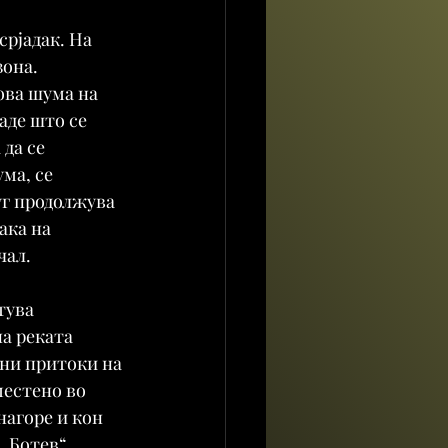
 
рјадак. На 
она. 
ова шума на 
аде што се 
да се 
ма, се 
уг продолжува 
ака на 
чал.
тува 
а реката 
ни притоки на 
естено во 
агоре и кон 
„Ботев“ , 