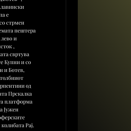
 лавински 
а е 
со стрмен 
лемата пештера 
 лево и 
сток , 
ата свртува 
е Купни и со 
н и Ботев, 
столбниот 
ерпентини од 
ата Прскалка 
та платформа 
а Јужен 
оферските 
 колибата Рај. 