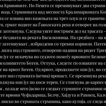
ва Кривините. По Пешта се преминуваат два стрмни
 вода. Стрмнината над месноста Кралимарковата Коп
а се извива низ камењата на трет олук и се граничи 
го, грмат водите на Ѓаволската река и отворот на го
е затемнува. Следува уште пострмен дел од трасата -
е бездната на реката Василковица. На средбата - на и
 затемнуваат , избраздени со тревни корнизи. Патек
е лизга под стрмните, отворени падини на ридот Трит
н југ се искачува по седлото помеѓу врвовите Безиме
засолништето Ботев. Оттука, следете ги ознаките на 
е на врвот Ботев. Од врвот, продолжете кон југ, по с
жите низ стрмната (вечна) пропаст. Се преминува рек
лжува кон југ по коси терен. Се стигнува до карпес
 , од каде што јасно се гледаат стрмните стрмнини н
е врвови Чуфадарица, Белчу, Хајдута и Равнец, Кал
 ниско во стрмната стрмнина, како кутија, се гледа и