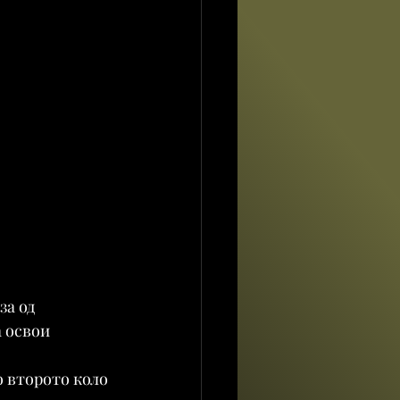
а од 
 освои 
о второто коло 