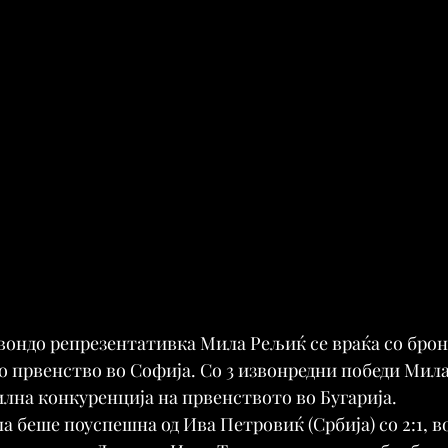
ондо репрезентативка Мила Рељиќ се враќа со бронз
 првенство во Софија. Со 3 извонредни победи Мила
илна конкуренција на првенството во Бугарија.
а беше поуспешна од Ива Петровиќ (Србија) со 2:1, в