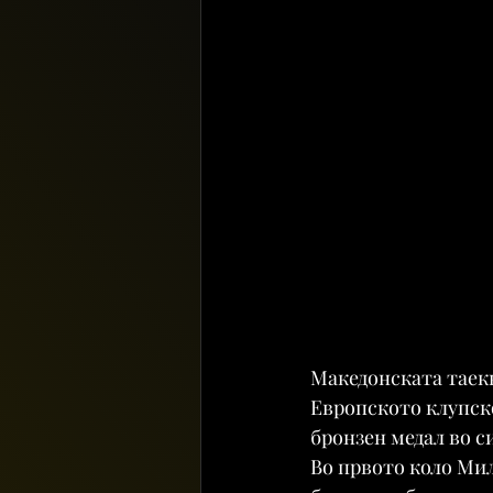
Македонската таекв
Европското клупско
бронзен медал во с
Во првото коло Мил