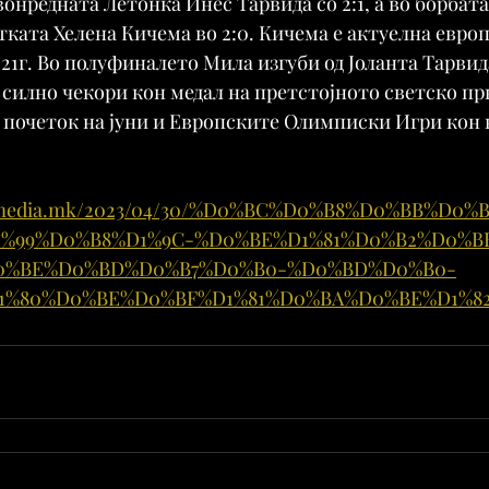
онредната Летонка Инес Тарвида со 2:1, а во борбата
тката Хелена Кичема во 2:0. Кичема е актуелна европ
1г. Во полуфиналето Мила изгуби од Јоланта Тарвида
 силно чекори кон медал на претстојното светско пр
а почеток на јуни и Европските Олимписки Игри кон кр
ortmedia.mk/2023/04/30/%D0%BC%D0%B8%D0%BB%D0%
1%99%D0%B8%D1%9C-%D0%BE%D1%81%D0%B2%D0%B
0%BE%D0%BD%D0%B7%D0%B0-%D0%BD%D0%B0-
1%80%D0%BE%D0%BF%D1%81%D0%BA%D0%BE%D1%8