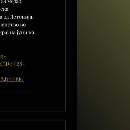
 за медал 
ска 
 од Летонија.
венство во 
ај на јуни во 
B0-
E%D0%B8-
2%D0%BE/