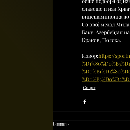
беше подобра од изв
славеше и над Хрва
вицешампионка до 2
Со овој медал Мила
Баку, Азербејџан н
Краков, Полска.
Извор:
https://sp
%D1%80%D0%B5%D
%D0%B1%D1%80%D
%D0%B5%D0%B2%D
Спорт
Comments