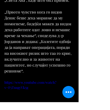
„Света Ана“, каде што бил примен.
„Првото чувство кога го видов 
Денис беше дека моравме да му 
помогнеме, бидејќи можев да видам 
дека работите одат лошо и немаше 
време за чекање“, споделува д-р 
Јорданов и додава: „Колегите одбија 
да ја направат операцијата, поради 
на високиот ризик што таа го крие, 
вклучително и за животот на 
пациентот, но случајот успешно го 
решивме“.
https://www.youtube.com/watch?
v=F5TnsgyVk5g