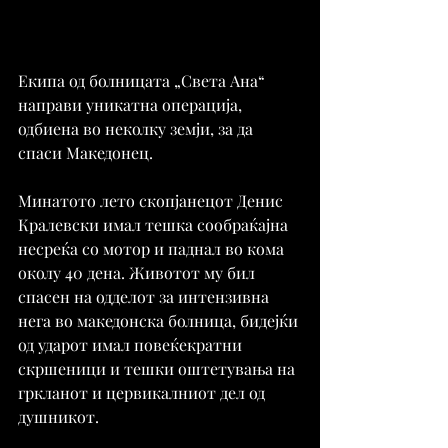
Екипа од болницата „Света Ана“ 
направи уникатна операција, 
одбиена во неколку земји, за да 
спаси Македонец.
Минатото лето скопјанецот Денис 
Кралевски имал тешка сообраќајна 
несреќа со мотор и паднал во кома 
околу 40 дена. Животот му бил 
спасен на одделот за интензивна 
нега во македонска болница, бидејќи 
од ударот имал повеќекратни 
скршеници и тешки оштетувања на 
гркланот и цервикалниот дел од 
душникот.