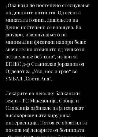
„Ова води до постепено стеснување 
на дишните патишта. Од есента 
минатата година, дишењето на 
Денис постепено се влошува. Во 
јануари, извршувањето на 
минимални физички напори беше 
значително отежнато од тешкото 
останување без здив“, изјави за 
БГНЕС д-р Станислав Јорданов од 
Одделот за „Уво, нос и грло“ во 
УМБАЛ „Света Ана“.
Лекарите во неколку балкански 
земји - РС Македонија, Србија и 
Словенија одбивале да ја извршат 
високоризичната хируршка 
интервенција. Потоа се обратил за 
помош кај лекарите од болницата 