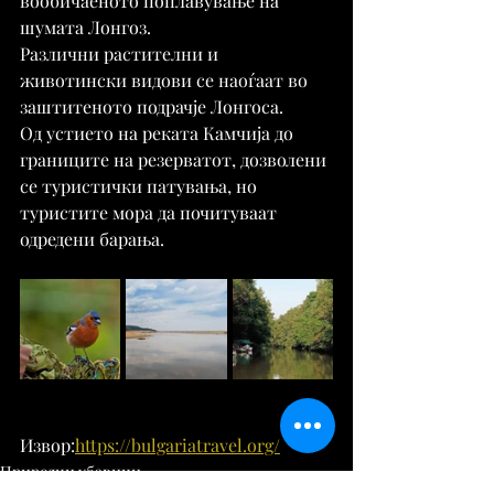
вообичаеното поплавување на 
шумата Лонгоз.
Различни растителни и 
животински видови се наоѓаат во 
заштитеното подрачје Лонгоса.
Од устието на реката Камчија до 
границите на резерватот, дозволени 
се туристички патувања, но 
туристите мора да почитуваат 
одредени барања.
Извор:
https://bulgariatravel.org/
Природни убавини