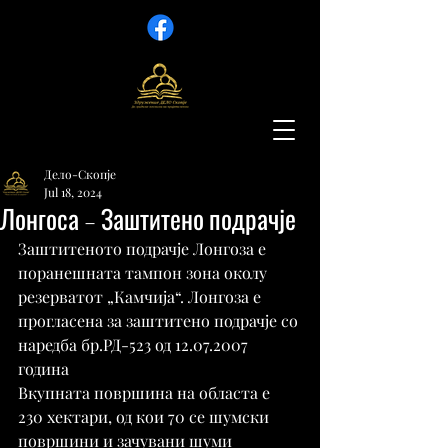
Дело-Скопје
Jul 18, 2024
Лонгоса – Заштитено подрачје
Заштитеното подрачје Лонгоза е 
поранешната тампон зона околу 
резерватот „Камчија“. Лонгоза е 
прогласена за заштитено подрачје со 
наредба бр.РД-523 од 12.07.2007 
година
Вкупната површина на областа е 
230 хектари, од кои 70 се шумски 
површини и зачувани шуми 