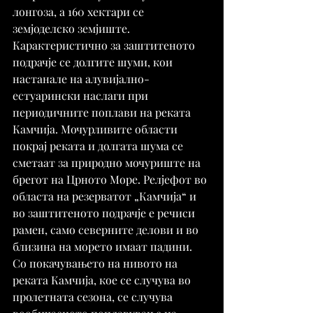
лонгоза, а 160 хектари се 
земјоделско земјиште.
Карактеристично за заштитеното 
подрачје се долгите шуми, кои 
настанале на алувијално-
естуарински наслаги при 
периодичните поплави на реката 
Камчија. Мочурливите области 
покрај реката и долгата шума се 
сметаат за природно мочуриште на 
брегот на Црното Море. Релјефот во 
областа на резерватот „Камчија“ и 
во заштитеното подрачје е речиси 
рамен, само северните делови и во 
близина на морето имаат падини.
Со покачувањето на нивото на 
реката Камчија, кое се случува во 
пролетната сезона, се случува 