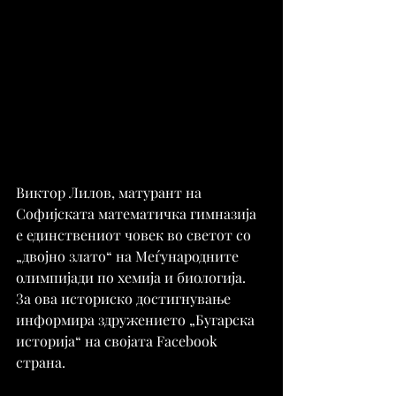
Виктор Лилов, матурант на 
Софијската математичка гимназија 
е единствениот човек во светот со 
„двојно злато“ на Меѓународните 
олимпијади по хемија и биологија. 
За ова историско достигнување 
информира здружението „Бугарска 
историја“ на својата Facebook 
страна.