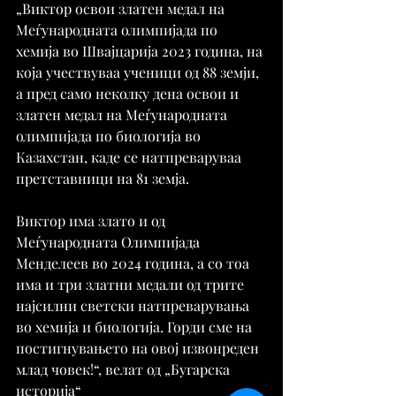
„Виктор освои златен медал на 
Меѓународната олимпијада по 
хемија во Швајцарија 2023 година, на 
која учествуваа ученици од 88 земји, 
а пред само неколку дена освои и 
златен медал на Меѓународната 
олимпијада по биологија во 
Казахстан, каде се натпреваруваа 
претставници на 81 земја.
Виктор има злато и од 
Меѓународната Олимпијада 
Менделеев во 2024 година, а со тоа 
има и три златни медали од трите 
најсилни светски натпреварувања 
во хемија и биологија. Горди сме на 
постигнувањето на овој извонреден 
млад човек!“, велат од „Бугарска 
историја“