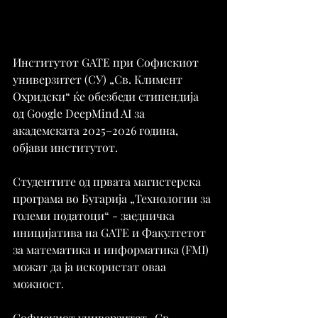
Институтот GATE при Софискиот 
универзитет (СУ) „Св. Климент 
Охридски“ ќе обезбеди стипендија 
од Google DeepMind AI за 
академската 2025–2026 година, 
објави институтот.
Студентите од првата магистерска 
програма во Бугарија „Технологии за 
големи податоци“ - заедничка 
иницијатива на GATE и Факултетот 
за математика и информатика (FMI) 
можат да ја искористат оваа 
можност.
Софискиот универзитет „Св. 