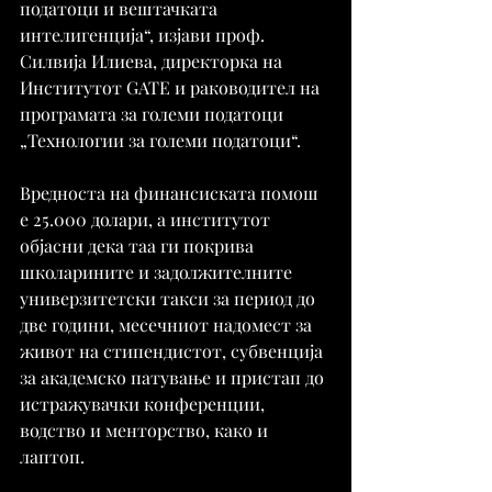
податоци и вештачката 
интелигенција“, изјави проф. 
Силвија Илиева, директорка на 
Институтот GATE и раководител на 
програмата за големи податоци 
„Технологии за големи податоци“.
Вредноста на финансиската помош 
е 25.000 долари, а институтот 
објасни дека таа ги покрива 
школарините и задолжителните 
универзитетски такси за период до 
две години, месечниот надомест за 
живот на стипендистот, субвенција 
за академско патување и пристап до 
истражувачки конференции, 
водство и менторство, како и 
лаптоп.