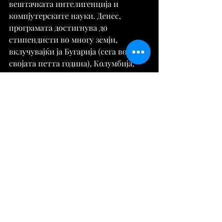
вештачката интелигенција и 
компјутерските науки. Денес, 
програмата достигнува до 
стипендисти во многу земји, 
вклучувајќи ја Бугарија (сега во 
својата петта година), Колумбија, 
Полска, Романија, Јужна Африка, 
Уганда и Турција, како и 
Обединетото Кралство, Канада и 
Франција.
Стипендијата е дел од пошироката 
посветеност на Google DeepMind за 
градење заедница на вештачка 
интелигенција во која секој може да 
учествува, објави GATE.
Институтот GATE спроведува 
истражувања и создава иновации во 