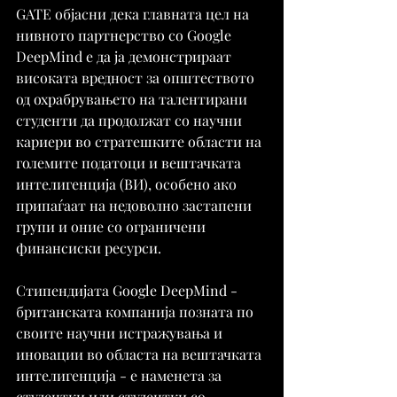
GATE објасни дека главната цел на 
нивното партнерство со Google 
DeepMind е да ја демонстрираат 
високата вредност за општеството 
од охрабрувањето на талентирани 
студенти да продолжат со научни 
кариери во стратешките области на 
големите податоци и вештачката 
интелигенција (ВИ), особено ако 
припаѓаат на недоволно застапени 
групи и оние со ограничени 
финансиски ресурси.
Стипендијата Google DeepMind - 
британската компанија позната по 
своите научни истражувања и 
иновации во областа на вештачката 
интелигенција - е наменета за 
студентки или студентки со 