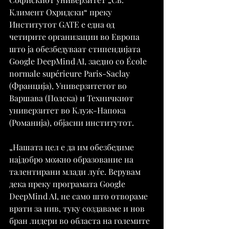
Климент Охридски“ преку 
Институтот GATE е една од 
четирите организации во Европа 
што ја обезбедуваат стипендијата 
Google DeepMind AI, заедно со École 
normale supérieure Paris-Saclay 
(Франција), Универзитетот во 
Варшава (Полска) и Техничкиот 
универзитет во Клуж-Напока 
(Романија), објасни институтот.
„Нашата цел е да им обезбедиме 
најдобро можно образование на 
талентирани млади луѓе. Верувам 
дека преку програмата Google 
DeepMind AI, не само што отвораме 
врати за нив, туку создаваме и нов 
бран лидери во областа на големите 