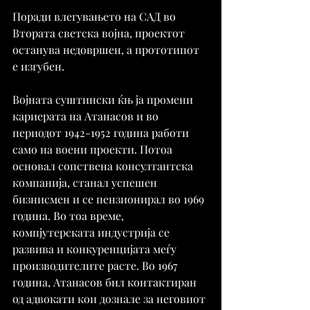
Поради влегувањето на САД во 
Втората светска војна, проектот 
останува недовршен, а прототипот 
е изгубен.
Војната суштински ќњ ја промени 
кариерата на Атанасов и во 
периодот 1942-1952 година работи 
само на воени проекти. Потоа 
основал сопствена консултантска 
компанија, станал успешен 
бизнисмен и се пензионирал во 1969 
година. Во тоа време, 
компјутерската индустрија се 
развива и конкуренцијата меѓу 
производителите расте. Во 1967 
година, Атанасов бил контактиран 
од адвокати кои дознале за неговиот 