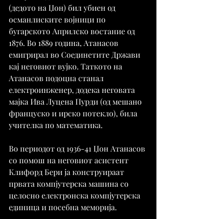
(дедото на Џон) бил убиен од 
османлиските војници по 
бугарското Априлско востание од 
1876. Во 1889 година, Атанасов 
емигрирал во Соединетите Држави 
кај неговиот вујко. Таткото на 
Атанасов подоцна станал 
електроинженер, додека неговата 
мајка Ива Луцена Пурди (од мешано 
француско и ирско потекло), била 
учителка по математика.
Во периодот од 1936-41 Џон Атанасов 
со помош на неговиот асистент 
Клифорд Бери ја конструираат 
првата компјутерска машина со 
целосно електронска компјутерска 
единица и посебна меморија.