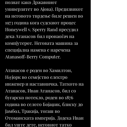
познат како Државниот 
универзитет во Ајова). Предизвикот 
на неговото тврдење биле решен во 
1973 година кога судскиот процес 
Honeywell v. Sperry Rand пресудил 
дека Атанасов бил пронаоѓач на 
компјутерот. Неговата машина за 
специјална намена е наречена 
Atanasoff-Berry Computer.
Атанасов е роден во Хамилтон, 
Њујорк во семејство електро 
инженер и наставничка. Таткото на 
Атанасов, Иван Атанасов, бил со 
бугарско потекло, роден во 1876 
година во селото Бојаџик, блиску до 
Јамбол, Тракија, тогаш во 
Отоманската империја. Додека Иван 
бил уште дете, неговиот татко 