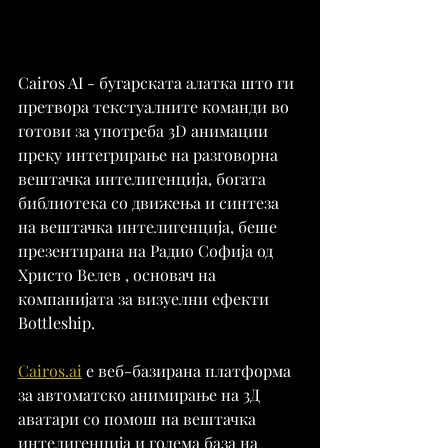
Cairos AI - бугарската алатка што ги 
претвора текстуалните команди во 
готови за употреба 3D анимации 
преку интегрирање на разговорна 
вештачка интелигенција, богата 
библиотека со движења и синтеза 
на вештачка интелигенција, беше 
презентирана на Радио Софија од  
Христо Велев , основач на 
компанијата за визуелни ефекти 
Bottleship.
Cairos.ai
 е веб-базирана платформа 
за автоматско анимирање на 3Д 
аватари со помош на вештачка 
интелигенција и голема база на 