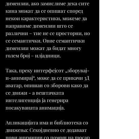
димензии, ако замислиме дека сите 
кина можат да се опишат според 
некои карактеристики, можеме да 
направиме димензии што се 
различни – тие не се просторни, но 
се семантички. Овие семантички 
димензии можат да бидат многу 
голем број – илјадници. 
Така, преку интерфејсот „зборувај-
и-анимирај“, може да се прикачи 3Д 
аватар, опишан со зборови како да 
се движи - а вештачката 
интелигенција ја генерира 
посакуваната анимација.
Апликацијата има и библиотека со 
движења: Секојдневно се додаваат 
нови анимации со помош на mocap 