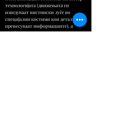
технологијата (движењата ги 
изведуваат вистински луѓе во 
специјални костими кои детално ги 
пренесуваат информациите), а 
секоја е ретуширана од 
професионалци.
Потоа вештачката интелигенција 
пребарува соодветни клипови во 
библиотеката, ги комбинира и 
генерира кореографија што 
одговара на описот. Готовите 
анимации може да се преземат во 
формати како што се FBX или glTF и 
да се користат во 3D процес. 
Достапно е и Python API за 
интеграција и автоматизација.