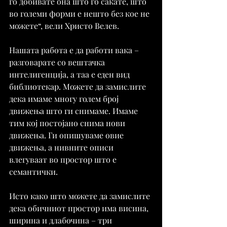
го добивате она што го сакате, што 
во големи форми е нешто без кое не 
можете“, вели Христо Велев. 
Нашата работа е да работи вака – 
разговарате со вештачка 
интелигенција, а таа е еден вид 
библиотекар. Можете да замислите 
дека имаме многу голем број 
движења што ги снимаме. Имаме 
тим кој постојано снима нови 
движења. Ги опишуваме овие 
движења, а нивните описи 
влегуваат во простор што е 
семантички.
Исто како што можете да замислите 
дека обичниот простор има висина, 
ширина и длабочина – три 