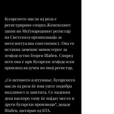
Бугарското масло од роза е 
регистрирано според Женевскиот 
закон во Меѓународниот регистар 
на Светската организација за 
интелектуална сопственост. Ова го 
истакна заменик министерот за 
земјоделство Георги Шабев. Според 
него ова е прв бугарски земјоделски 
производ вклучен во овој регистар.
„Со неговото влегување, бугарското 
масло од роза ќе има уште подобра 
видливост и заштита. Се надевам 
дека наскоро таму ќе најдат место и 
други бугарски производи“, додаде 
Шабев, цитиран од БТА.