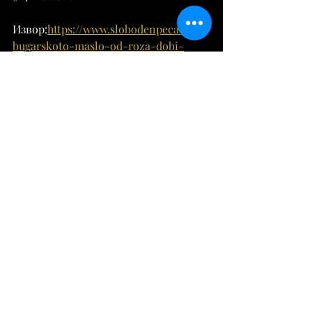
Извор:
https://www.slobodenpecat.mk/
bugarskoto-maslo-od-roza-dobi-
geografska-oznaka/
Разно
Comments
Write a comment...