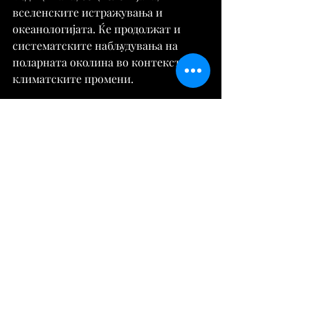
вселенските истражувања и 
океанологијата. Ќе продолжат и 
систематските набљудувања на 
поларната околина во контекст на 
климатските промени.
Извор:
https://tribuna.mk/
Вести
Comments
Write a comment...