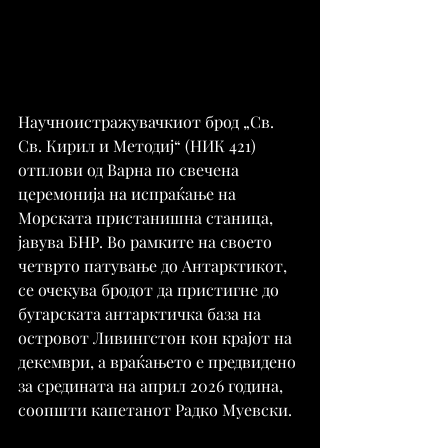
Научноистражувачкиот брод „Св. 
Св. Кирил и Методиј“ (НИК 421) 
отплови од Варна по свечена 
церемонија на испраќање на 
Морската пристанишна станица, 
јавува БНР. Во рамките на своето 
четврто патување до Антарктикот, 
се очекува бродот да пристигне до 
бугарската антарктичка база на 
островот Ливингстон кон крајот на 
декември, а враќањето е предвидено 
за средината на април 2026 година, 
соопшти капетанот Радко Муевски.