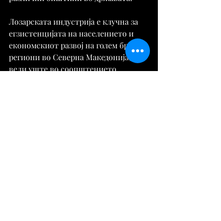
Лозарската индустрија е клучна за 
егзистенцијата на населението и 
економскиот развој на голем број 
региони во Северна Македонија, се 
вели уште во соопштението.
Извор:
https://tribuna.mk/
Вести
Comments
Write a comment...