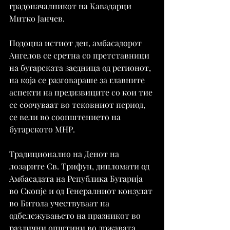
градоначалникот на Кавадарци 
Митко Јанчев.
Подоцна истиот ден, амбасадорот 
Ангелов се сретна со претставници 
на бугарската заедница од регионот, 
на која се разговараше за главните 
аспекти на предизвиците со кои тие 
се соочуваат во тековниот период, 
се вели во соопштението на 
бугарското МНР.
Традиционално на Денот на 
лозарите Св. Трифун, дипломати од 
Амбасадата на Република Бугарија 
во Скопје и од Генералниот конзулат 
во Битола учествуваат на 
одбележувањето на празникот во 
различни општини во државата.