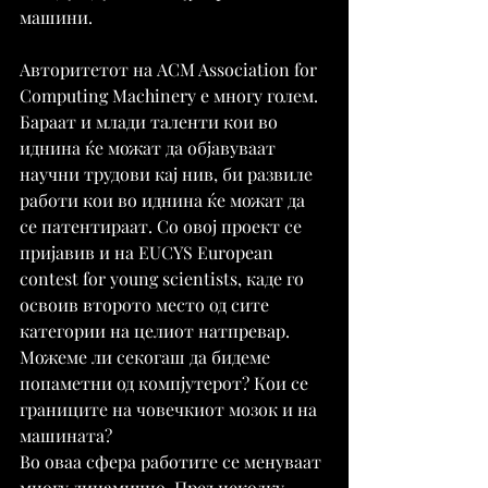
машини.
Авторитетот на ACM Association for 
Computing Machinery е многу голем. 
Бараат и млади таленти кои во 
иднина ќе можат да објавуваат 
научни трудови кај нив, би развиле 
работи кои во иднина ќе можат да 
се патентираат. Со овој проект се 
пријавив и на EUCYS European 
contest for young scientists, каде го 
освоив второто место од сите 
категории на целиот натпревар.
Можеме ли секогаш да бидеме 
попаметни од компјутерот? Кои се 
границите на човечкиот мозок и на 
машината?
Во оваа сфера работите се менуваат 
многу динамично. Пред неколку 