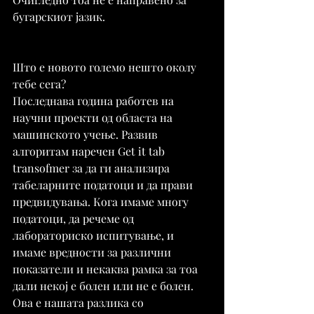
бугарскиот јазик.
Што е новото големо нешто околу 
тебе сега?
Последнава година работев на 
научни проекти од областа на 
машинското учење. Развив 
алгоритам наречен Get it tab 
transofmer за да ги анализира 
табеларните податоци и да прави 
предвидувања. Кога имаме многу 
податоци, да речеме од 
лабораториско испитување, и 
имаме вредности за различни 
показатели и некаква рамка за тоа 
дали некој е болен или не е болен. 
Ова е нашата разлика со 