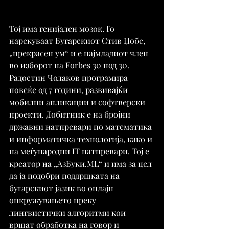
Тој има генијален мозок. Го 
нарекуваат Бугарскиот Стив Џобс, 
„прекрасен ум“ и е најмладиот член 
во изборот на Forbes 30 под 30. 
Радостин Чолаков програмира 
повеќе од 7 години, развивајќи 
мобилни апликации и софтверски 
проекти. Добитник е на бројни 
државни натпревари по математика 
и информатичка технологија, како и 
на меѓународни IT натпревари. Тој е 
креатор на „АзБуки.ML“ и има за цел 
да ја подобри поддршката на 
бугарскиот јазик во онлајн 
опкружувањето преку 
лингвистички алгоритми кои 
вршат обработка на говор и 