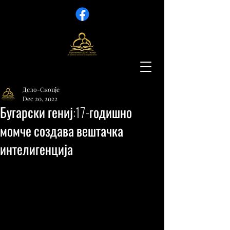
Дело-Скопје
Dec 20, 2022
Бугарски гениј:17-годишно
момче создава вештачка
интелигенција