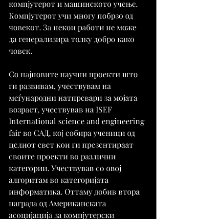
компјутерот и машинското учење. 
Компјутерот учи многу побрзо од 
човекот. За некои работи не може 
да генерализира толку добро како 
човек.
Со најновите научни проекти што 
ги развивам, учествувам на 
меѓународни натпревари за мојата 
возраст, учествував на ISEF 
International science and engineering 
fair во САД, кој собира ученици од 
целиот свет кои ги презентираат 
своите проекти во различни 
категории. Учествував со овој 
алгоритам во категоријата 
информатика. Оттаму добив втора 
награда од Американската 
асоцијација за компјутерски 