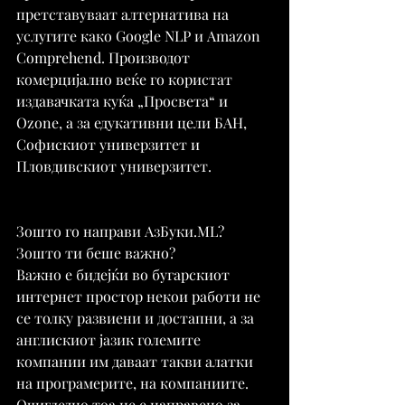
претставуваат алтернатива на 
услугите како Google NLP и Amazon 
Comprehend. Производот 
комерцијално веќе го користат 
издавачката куќа „Просвета“ и 
Ozone, а за едукативни цели БАН, 
Софискиот универзитет и 
Пловдивскиот универзитет.
Зошто го направи АзБуки.ML? 
Зошто ти беше важно?
Важно е бидејќи во бугарскиот 
интернет простор некои работи не 
се толку развиени и достапни, а за 
англискиот јазик големите 
компании им даваат такви алатки 
на програмерите, на компаниите. 
Очигледно тоа не е направено за 