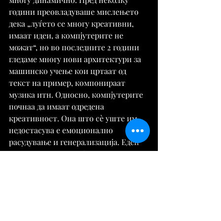
години преовладуваше мислењето 
дека „луѓето се многу креативни, 
имаат идеи, а компјутерите не 
можат“, но во последните 2 години 
гледаме многу нови архитектури за 
машинско учење кои цртаат од 
текст на пример, компонираат 
музика итн. Односно, компјутерите 
почнаа да имаат одредена 
креативност. Она што сè уште им 
недостасува е емоционално 
расудување и генерализација. Еден 
алгоритам може добро да црта, но 
не може да направи ништо друго.
Тоа ќе направи одредени професии 
да станат излишни?