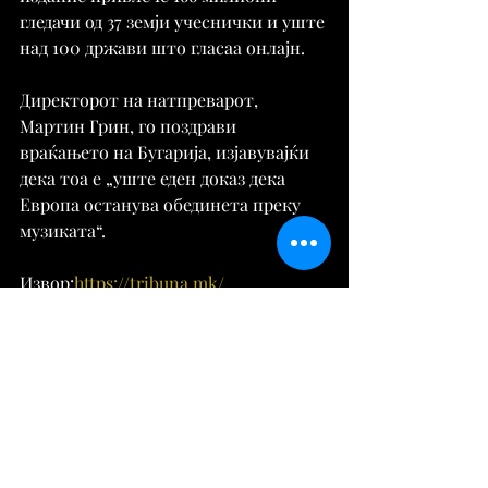
гледачи од 37 земји учеснички и уште 
над 100 држави што гласаа онлајн.
Директорот на натпреварот, 
Мартин Грин, го поздрави 
враќањето на Бугарија, изјавувајќи 
дека тоа е „уште еден доказ дека 
Европа останува обединета преку 
музиката“.
Извор:
https://tribuna.mk/
Музика