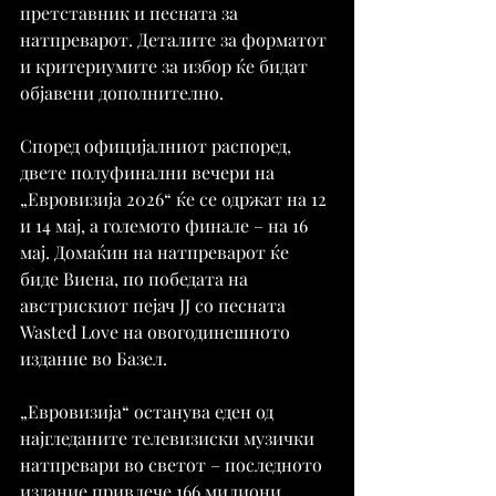
претставник и песната за 
натпреварот. Деталите за форматот 
и критериумите за избор ќе бидат 
објавени дополнително.
Според официјалниот распоред, 
двете полуфинални вечери на 
„Евровизија 2026“ ќе се одржат на 12 
и 14 мај, а големото финале – на 16 
мај. Домаќин на натпреварот ќе 
биде Виена, по победата на 
австрискиот пејач JJ со песната 
Wasted Love на овогодинешното 
издание во Базел.
„Евровизија“ останува еден од 
најгледаните телевизиски музички 
натпревари во светот – последното 
издание привлече 166 милиони 