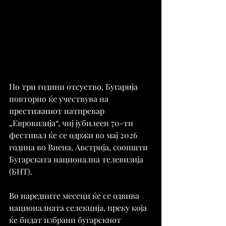
По три години отсуство, Бугарија 
повторно ќе учествува на 
престижниот натпревар 
„Евровизија“, чиј јубилеен 70-ти 
фестивал ќе се одржи во мај 2026 
година во Виена, Австрија, соопшти 
Бугарската национална телевизија 
(БНТ).
Во наредните месеци ќе се одвива 
националната селекција, преку која 
ќе бидат избрани бугарскиот 