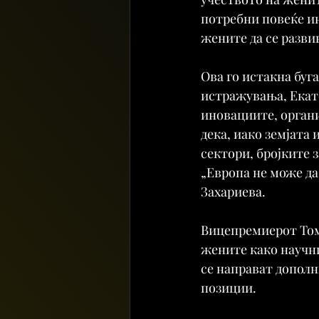
потребни повеќе ин
жените да се разв
Ова го истакна буг
истражувања, Екате
иновациите, органи
дека, иако земјата
сектори, бројките 
„Европа не може да 
Захариева.
Вицепремиерот Томи
жените како научни
се направат дополн
позиции.