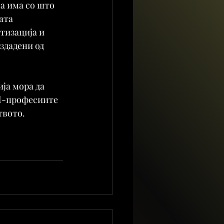
а има со што 
ата 
тизација и 
здадени од 
ија мора да 
М-професиите 
твото.