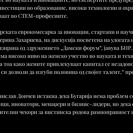
вестиции во образование, високи технологии и охр
иваат во СТЕМ-професиите.
арската еврокомесарка за иновации, стартапи и науч
рина Захариева, на дискусија посветена на улогата 
зирана од здружението „Дамски форум“, јавува БНР. 
 има високо ниво на женско учество во науката и те
за тоа како жените привлекуваат капитал се незадов
си дозволи да изгуби половина од својот талент,“ пр
слав Дончев истакна дека Бугарија нема проблем со
ци, иноватори, менаџери и бизнис-лидери, но дека е
ителни чекори за вистинска родова рамноправност н