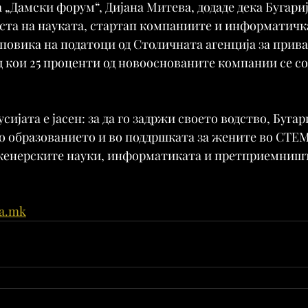
 „Дамски форум“, Дијана Митева, додаде дека Бугариј
ласта на науката, стартап компаниите и информатичк
 повика на податоци од Столичната агенција за прива
 кои 25 проценти од новооснованите компании се со
сијата е јасен: за да го задржи своето водство, Бугар
во образованието и во поддршката за жените во СТЕ
женерските науки, информатиката и претприемниш
na.mk