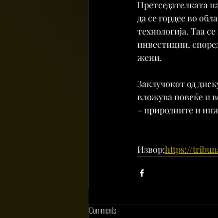
Претседателката на
да се гордее во об
технологија. Таа се
инвестиции, според
жени.
Заклучокот од диску
вложува повеќе и 
– природните и ин
Извор;
https://tribu
Comments