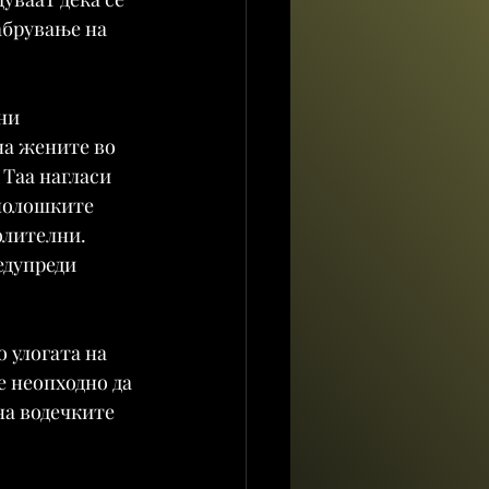
абрување на 
ни 
на жените во 
Таа нагласи 
хнолошките 
олителни. 
едупреди 
 улогата на 
 неопходно да 
а водечките 