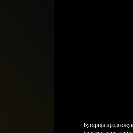
Бугарија продолжув
учеството на женит