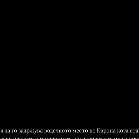
а да го задржува водечкото место во Европа кога стан
е во науката и иновациите, но експертите предупред