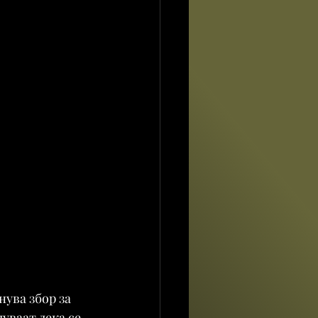
ува збор за 
уваат дека се 