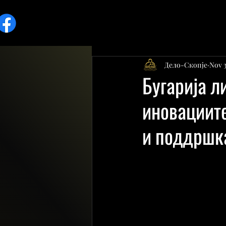
Дело-Скопје
Nov 3
Бугарија л
иновациите
и поддршк